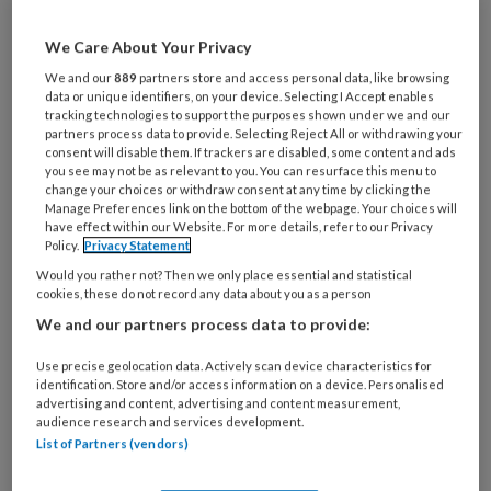
artikelen gratis per maand
We Care About Your Privacy
Al een account of abonnement?
Log dan in
We and our
889
partners store and access personal data, like browsing
data or unique identifiers, on your device. Selecting I Accept enables
tracking technologies to support the purposes shown under we and our
partners process data to provide. Selecting Reject All or withdrawing your
Wat
consent will disable them. If trackers are disabled, some content and ads
is
you see may not be as relevant to you. You can resurface this menu to
change your choices or withdraw consent at any time by clicking the
je
Manage Preferences link on the bottom of the webpage. Your choices will
e-
have effect within our Website. For more details, refer to our Privacy
Kies
mailadres?
Policy.
Privacy Statement
je
*
*
Would you rather not? Then we only place essential and statistical
wachtwoord*
*
cookies, these do not record any data about you as a person
Kies
We and our partners process data to provide:
je
functie
*
Use precise geolocation data. Actively scan device characteristics for
identification. Store and/or access information on a device. Personalised
Bij
advertising and content, advertising and content measurement,
audience research and services development.
welke
List of Partners (vendors)
organisatie
werk