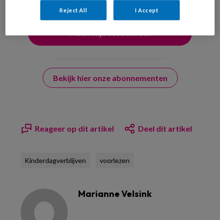
Reject All
I Accept
Bekijk hier onze abonnementen
Reageer op dit artikel
Deel dit artikel
Kinderdagverblijven
voorlezen
Marianne Velsink