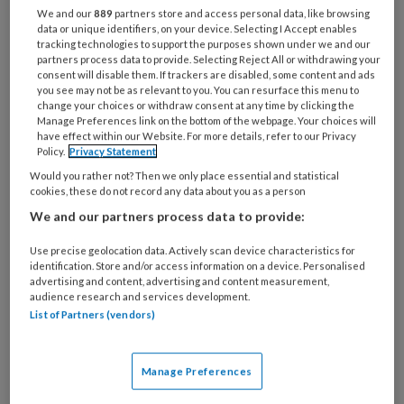
Bij
We and our
889
partners store and access personal data, like browsing
welke
data or unique identifiers, on your device. Selecting I Accept enables
tracking technologies to support the purposes shown under we and our
organisatie
partners process data to provide. Selecting Reject All or withdrawing your
werk
consent will disable them. If trackers are disabled, some content and ads
Untitled
Ontvang 2x per week de
je?
you see may not be as relevant to you. You can resurface this menu to
change your choices or withdraw consent at any time by clicking the
KinderopvangTotaal nieuwsbrief
Manage Preferences link on the bottom of the webpage. Your choices will
have effect within our Website. For more details, refer to our Privacy
Policy.
Privacy Statement
Ontvang iedere zondag het
Would you rather not? Then we only place essential and statistical
Management Kinderopvang
cookies, these do not record any data about you as a person
Weekoverzicht
We and our partners process data to provide:
Ja, ik geef toestemming voor e-mails
Use precise geolocation data. Actively scan device characteristics for
identification. Store and/or access information on a device. Personalised
van KinderopvangTotaal en
advertising and content, advertising and content measurement,
Springer Media B.V.
?
audience research and services development.
List of Partners (vendors)
Uw bovenstaande gegevens kunnen worden toegevoegd aan
uw profiel in overeenstemming met ons
privacy statement
.
Manage Preferences
?