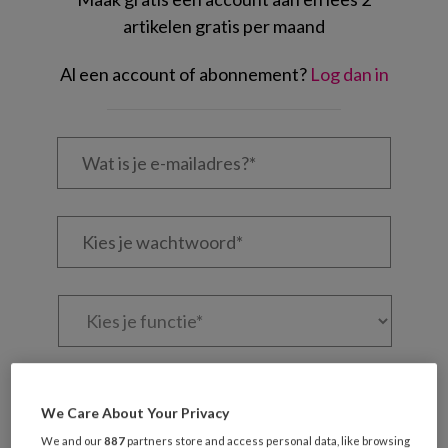
artikelen gratis per maand
Al een account of abonnement?
Log dan in
Wat
is
je
e-
Kies
mailadres?
je
*
*
wachtwoord*
*
Kies
je
functie
*
Bij
welke
We Care About Your Privacy
organisatie
werk
We and our
887
partners store and access personal data, like browsing