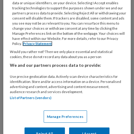
Untitled
Ontvang 2x per week de
data or unique identifiers, on your device. Selecting I Accept enables
je?
tracking technologies to support the purposes shown under we and our
KinderopvangTotaal nieuwsbrief
partners process data to provide. Selecting Reject All or withdrawing your
consent will disable them. If trackers are disabled, some content and ads
you see may not be as relevant to you. You can resurface this menu to
Ontvang iedere zondag het
change your choices or withdraw consent at any time by clicking the
Manage Preferences link on the bottom of the webpage. Your choices will
Management Kinderopvang
have effect within our Website. For more details, refer to our Privacy
Weekoverzicht
Policy.
Privacy Statement
Would you rather not? Then we only place essential and statistical
Ja, ik geef toestemming voor e-mails
cookies, these do not record any data about you as a person
van KinderopvangTotaal en
We and our partners process data to provide:
Springer Media B.V.
?
Use precise geolocation data. Actively scan device characteristics for
identification. Store and/or access information on a device. Personalised
advertising and content, advertising and content measurement,
Uw bovenstaande gegevens kunnen worden toegevoegd aan
audience research and services development.
List of Partners (vendors)
uw profiel in overeenstemming met ons
privacy statement
.
?
Manage Preferences
Reject All
I Accept