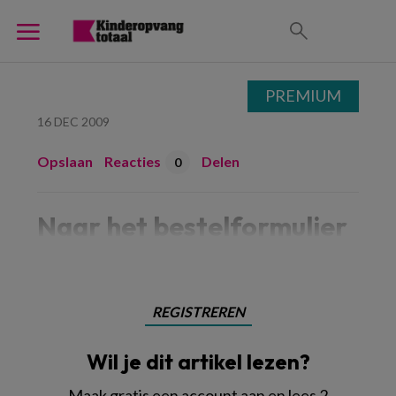
PREMIUM
16 DEC 2009
Opslaan
Reacties
Delen
0
Naar het bestelformulier
REGISTREREN
Wil je dit artikel lezen?
Maak gratis een account aan en lees 2