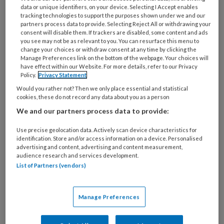
Bij
data or unique identifiers, on your device. Selecting I Accept enables
welke
tracking technologies to support the purposes shown under we and our
partners process data to provide. Selecting Reject All or withdrawing your
organisatie
consent will disable them. If trackers are disabled, some content and ads
werk
you see may not be as relevant to you. You can resurface this menu to
Untitled
Ontvang 2x per week de
je?
change your choices or withdraw consent at any time by clicking the
Manage Preferences link on the bottom of the webpage. Your choices will
KinderopvangTotaal nieuwsbrief
have effect within our Website. For more details, refer to our Privacy
Policy.
Privacy Statement
Ontvang iedere zondag het
Would you rather not? Then we only place essential and statistical
cookies, these do not record any data about you as a person
Management Kinderopvang
We and our partners process data to provide:
Weekoverzicht
Use precise geolocation data. Actively scan device characteristics for
Ja, ik geef toestemming voor e-mails
identification. Store and/or access information on a device. Personalised
advertising and content, advertising and content measurement,
van KinderopvangTotaal en
audience research and services development.
Springer Media B.V.
?
List of Partners (vendors)
Uw bovenstaande gegevens kunnen worden toegevoegd aan
Manage Preferences
uw profiel in overeenstemming met ons
privacy statement
.
?