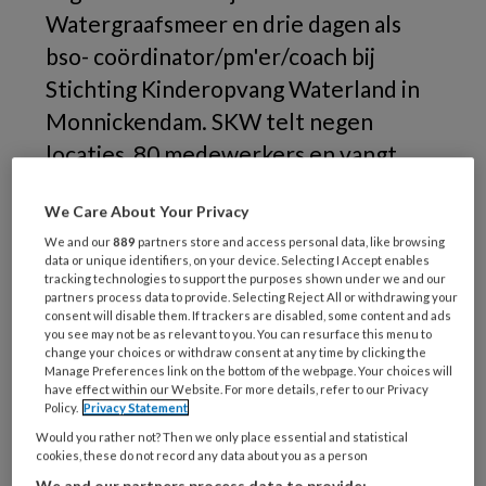
Watergraafsmeer en drie dagen als
bso- coördinator/pm'er/coach bij
Stichting Kinderopvang Waterland in
Monnickendam. SKW telt negen
locaties, 80 medewerkers en vangt
wekelijks 700 kinderen op. Vanwege
We Care About Your Privacy
het corona- virus doet de organisatie
We and our
889
partners store and access personal data, like browsing
nu crisisopvang.
data or unique identifiers, on your device. Selecting I Accept enables
tracking technologies to support the purposes shown under we and our
1.
partners process data to provide. Selecting Reject All or withdrawing your
consent will disable them. If trackers are disabled, some content and ads
you see may not be as relevant to you. You can resurface this menu to
change your choices or withdraw consent at any time by clicking the
Manage Preferences link on the bottom of the webpage. Your choices will
have effect within our Website. For more details, refer to our Privacy
REGISTREREN
Policy.
Privacy Statement
Would you rather not? Then we only place essential and statistical
Wil je dit artikel lezen?
cookies, these do not record any data about you as a person
We and our partners process data to provide: