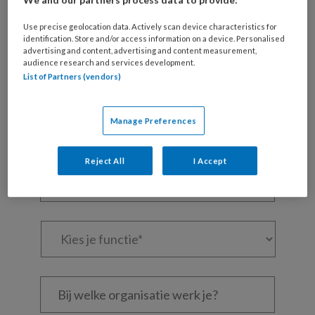
Maak gratis een account aan en lees 2
Use precise geolocation data. Actively scan device characteristics for
artikelen gratis per maand
identification. Store and/or access information on a device. Personalised
advertising and content, advertising and content measurement,
Al een account of abonnement?
Log dan in
audience research and services development.
List of Partners (vendors)
Wat
Manage Preferences
is
je
e-
Kies
Reject All
I Accept
mailadres?
je
*
*
wachtwoord*
*
Kies
je
functie
*
Bij
welke
organisatie