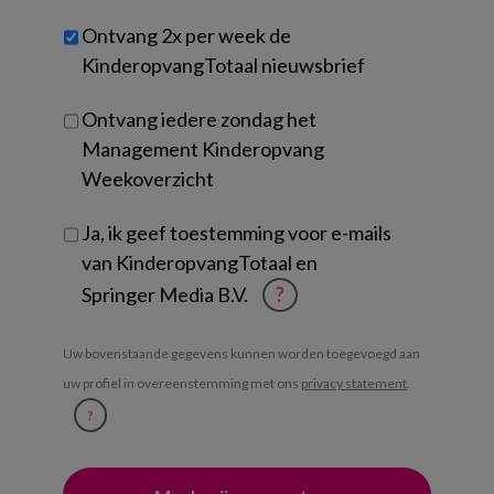
werk
Untitled
Ontvang 2x per week de
je?
KinderopvangTotaal nieuwsbrief
Ontvang iedere zondag het
Management Kinderopvang
Weekoverzicht
Ja, ik geef toestemming voor e-mails
van KinderopvangTotaal en
Springer Media B.V.
?
Uw bovenstaande gegevens kunnen worden toegevoegd aan
uw profiel in overeenstemming met ons
privacy statement
.
?