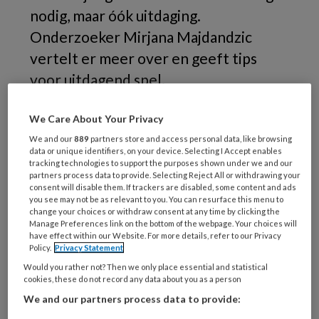
nodig, maar óók uitdaging.
Onderzoeker Mirjana Majdandzic
vertelt er meer over en geeft tips
voor uitdagend spel.
We Care About Your Privacy
Een
We and our
889
partners store and access personal data, like browsing
data or unique identifiers, on your device. Selecting I Accept enables
tracking technologies to support the purposes shown under we and our
partners process data to provide. Selecting Reject All or withdrawing your
REGISTREREN
consent will disable them. If trackers are disabled, some content and ads
you see may not be as relevant to you. You can resurface this menu to
change your choices or withdraw consent at any time by clicking the
Wil je dit artikel lezen?
Manage Preferences link on the bottom of the webpage. Your choices will
have effect within our Website. For more details, refer to our Privacy
Maak gratis een account aan en lees 2
Policy.
Privacy Statement
artikelen gratis per maand
Would you rather not? Then we only place essential and statistical
cookies, these do not record any data about you as a person
We and our partners process data to provide:
Al een account of abonnement?
Log dan in