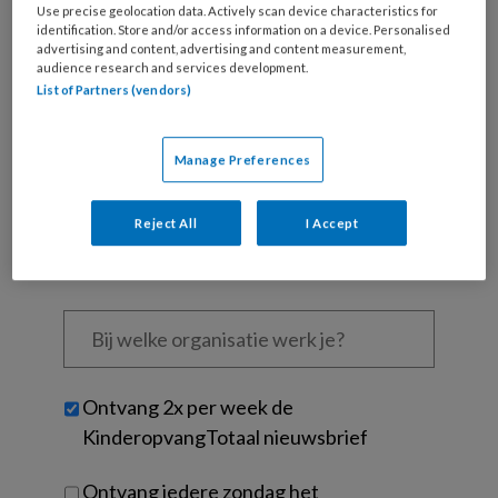
Use precise geolocation data. Actively scan device characteristics for
identification. Store and/or access information on a device. Personalised
Wat
advertising and content, advertising and content measurement,
is
audience research and services development.
List of Partners (vendors)
je
e-
Kies
mailadres?
je
Manage Preferences
*
*
wachtwoord*
*
Kies
Reject All
I Accept
je
functie
*
Bij
welke
organisatie
werk
Untitled
Ontvang 2x per week de
je?
KinderopvangTotaal nieuwsbrief
Ontvang iedere zondag het