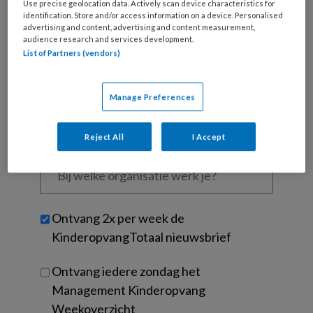
is
Use precise geolocation data. Actively scan device characteristics for
identification. Store and/or access information on a device. Personalised
je
advertising and content, advertising and content measurement,
e-
audience research and services development.
Kies
mailadres?
List of Partners (vendors)
je
*
*
wachtwoord*
*
Manage Preferences
Kies
je
functie
*
Reject All
I Accept
Bij
welke
organisatie
werk
Untitled
Ontvang 2x per week de
je?
KinderopvangTotaal nieuwsbrief
Ontvang iedere zondag het
Management Kinderopvang
Weekoverzicht