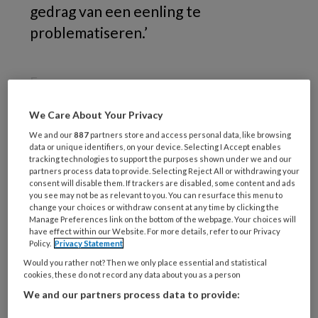
gedrag van een eenling te
problematiseren.’
Een
We Care About Your Privacy
We and our
887
partners store and access personal data, like browsing
REGISTREREN
data or unique identifiers, on your device. Selecting I Accept enables
tracking technologies to support the purposes shown under we and our
partners process data to provide. Selecting Reject All or withdrawing your
Wil je dit artikel lezen?
consent will disable them. If trackers are disabled, some content and ads
you see may not be as relevant to you. You can resurface this menu to
change your choices or withdraw consent at any time by clicking the
Maak gratis een account aan en lees 2
Manage Preferences link on the bottom of the webpage. Your choices will
artikelen gratis per maand
have effect within our Website. For more details, refer to our Privacy
Policy.
Privacy Statement
Al een account of abonnement?
Log dan in
Would you rather not? Then we only place essential and statistical
cookies, these do not record any data about you as a person
We and our partners process data to provide:
Wat