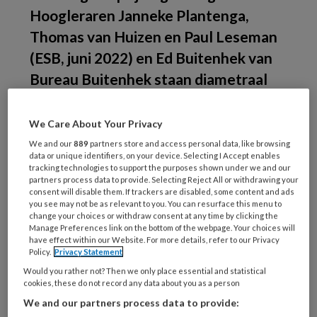
Hoogleraren Janneke Plantenga,
Thomas van Huizen en Paul Leseman
(ESB, juni 2022) en Ed Buitenhek van
Bureau Buitenhek staan diametraal
tegenover elkaar over regulering van
de uurprijzen.
We Care About Your Privacy
We and our
889
partners store and access personal data, like browsing
Prijsregulering
data or unique identifiers, on your device. Selecting I Accept enables
tracking technologies to support the purposes shown under we and our
partners process data to provide. Selecting Reject All or withdrawing your
consent will disable them. If trackers are disabled, some content and ads
you see may not be as relevant to you. You can resurface this menu to
change your choices or withdraw consent at any time by clicking the
REGISTREREN
Manage Preferences link on the bottom of the webpage. Your choices will
have effect within our Website. For more details, refer to our Privacy
Policy.
Privacy Statement
Wil je dit artikel lezen?
Would you rather not? Then we only place essential and statistical
Maak gratis een account aan en lees 2
cookies, these do not record any data about you as a person
We and our partners process data to provide:
artikelen gratis per maand