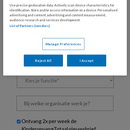
Use precise geolocation data. Actively scan device characteristics for
Al een account of abonnement?
Log dan in
identification. Store and/or access information on a device. Personalised
advertising and content, advertising and content measurement,
audience research and services development.
Wat
List of Partners (vendors)
is
je
Manage Preferences
e-
Kies
mailadres?
je
*
*
Reject All
I Accept
wachtwoord*
*
Kies
je
functie
*
Bij
welke
organisatie
werk
Untitled
Ontvang 2x per week de
je?
KinderopvangTotaal nieuwsbrief