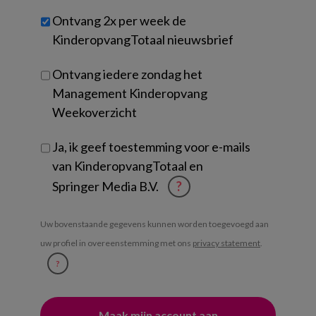
werk
Untitled
Ontvang 2x per week de
je?
KinderopvangTotaal nieuwsbrief
Ontvang iedere zondag het
Management Kinderopvang
Weekoverzicht
Ja, ik geef toestemming voor e-mails
van KinderopvangTotaal en
Springer Media B.V.
?
Uw bovenstaande gegevens kunnen worden toegevoegd aan
uw profiel in overeenstemming met ons
privacy statement
.
?