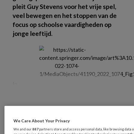
pleit Guy Stevens voor het vrije spel,
veel bewegen en het stoppen van de
focus op schoolse vaardigheden op
jonge leeftijd.
In
REGISTREREN
We Care About Your Privacy
Wil je dit artikel lezen?
We and our
887
partners store and access personal data, like browsing data or