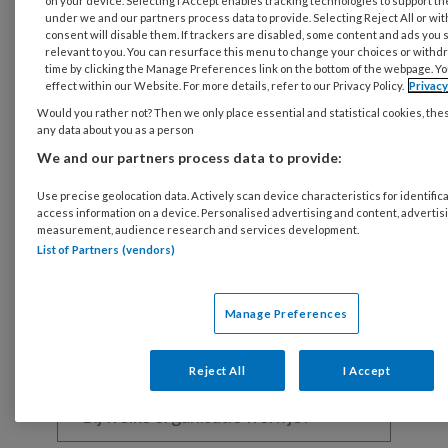
on your device. Selecting I Accept enables tracking technologies to support 
Maak gratis een account aan en lees 2
under we and our partners process data to provide. Selecting Reject All or wi
consent will disable them. If trackers are disabled, some content and ads you 
artikelen gratis per maand
relevant to you. You can resurface this menu to change your choices or withd
time by clicking the Manage Preferences link on the bottom of the webpage. Yo
Al een account of abonnement?
Log dan in
effect within our Website. For more details, refer to our Privacy Policy.
Privac
Would you rather not? Then we only place essential and statistical cookies, the
any data about you as a person
Wat
We and our partners process data to provide:
is
je
Use precise geolocation data. Actively scan device characteristics for identifica
access information on a device. Personalised advertising and content, advertis
e-
Kies
measurement, audience research and services development.
mailadres?
je
List of Partners (vendors)
*
*
wachtwoord*
*
Kies
Manage Preferences
je
functie
*
Reject All
I Accept
Bij
welke
organisatie