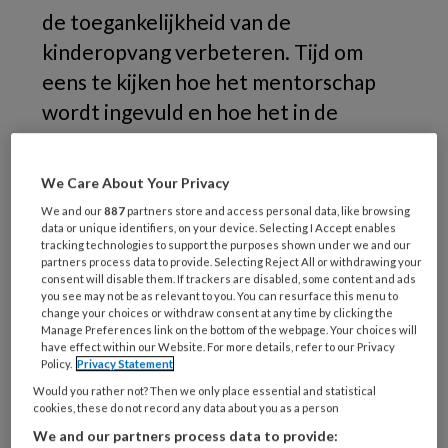
de toegankelijkheid van de
kinderopvang verbeteren. Tijd om
eens te kijken hoe het mentorschap
wordt ingevuld en hoe het in de
praktijk werkt.
We Care About Your Privacy
‘Mentorschap
We and our
887
partners store and access personal data, like browsing
data or unique identifiers, on your device. Selecting I Accept enables
tracking technologies to support the purposes shown under we and our
partners process data to provide. Selecting Reject All or withdrawing your
consent will disable them. If trackers are disabled, some content and ads
REGISTREREN
you see may not be as relevant to you. You can resurface this menu to
change your choices or withdraw consent at any time by clicking the
Manage Preferences link on the bottom of the webpage. Your choices will
Wil je dit artikel lezen?
have effect within our Website. For more details, refer to our Privacy
Policy.
Privacy Statement
Maak gratis een account aan en lees 2
Would you rather not? Then we only place essential and statistical
cookies, these do not record any data about you as a person
artikelen gratis per maand
We and our partners process data to provide: