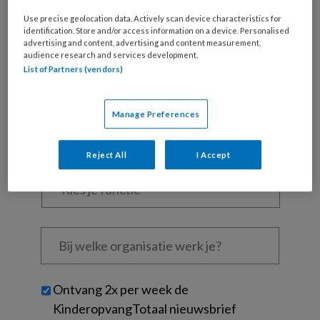
Al een account of abonnement?
Log dan in
Use precise geolocation data. Actively scan device characteristics for
identification. Store and/or access information on a device. Personalised
advertising and content, advertising and content measurement,
Wat
audience research and services development.
List of Partners (vendors)
is
je
e-
Kies
Manage Preferences
mailadres?
je
*
*
wachtwoord*
*
Reject All
I Accept
Kies
je
functie
*
Bij
welke
organisatie
werk
Untitled
Ontvang 2x per week de
je?
KinderopvangTotaal nieuwsbrief