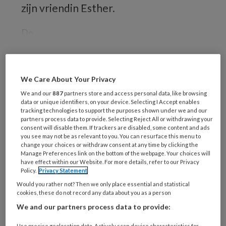
zijn vriendin Esther.
De
REGISTREREN
We Care About Your Privacy
We and our
887
partners store and access personal data, like browsing
Wil je dit artikel lezen?
data or unique identifiers, on your device. Selecting I Accept enables
tracking technologies to support the purposes shown under we and our
partners process data to provide. Selecting Reject All or withdrawing your
Maak gratis een account aan en lees 2
consent will disable them. If trackers are disabled, some content and ads
artikelen gratis per maand
you see may not be as relevant to you. You can resurface this menu to
change your choices or withdraw consent at any time by clicking the
Manage Preferences link on the bottom of the webpage. Your choices will
Al een account of abonnement?
Log dan in
have effect within our Website. For more details, refer to our Privacy
Policy.
Privacy Statement
Would you rather not? Then we only place essential and statistical
Wat
cookies, these do not record any data about you as a person
is
We and our partners process data to provide:
je
Use precise geolocation data. Actively scan device characteristics for