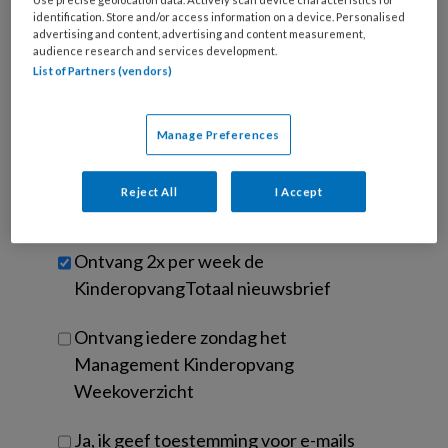
e-
Kies
identification. Store and/or access information on a device. Personalised
mailadres?
je
advertising and content, advertising and content measurement,
*
*
audience research and services development.
wachtwoord*
*
List of Partners (vendors)
Kies
je
Manage Preferences
functie
*
Bij
Reject All
I Accept
welke
organisatie
werk
Untitled
Ontvang 2x per week de
je?
KinderopvangTotaal nieuwsbrief
Ontvang iedere zondag het
Management Kinderopvang
Weekoverzicht
Ja, ik geef toestemming voor e-mails