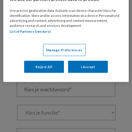
Wil je dit artikel lezen?
Use precise geolocation data. Actively scan device characteristics for
identification. Store and/or access information on a device. Personalised
Maak gratis een account aan en lees 2
advertising and content, advertising and content measurement,
artikelen gratis per maand
audience research and services development.
List of Partners (vendors)
Al een account of abonnement?
Log dan in
Manage Preferences
Wat
is
Reject All
I Accept
je
e-
Kies
mailadres?
je
*
*
wachtwoord*
*
Kies
je
functie
*
Bij