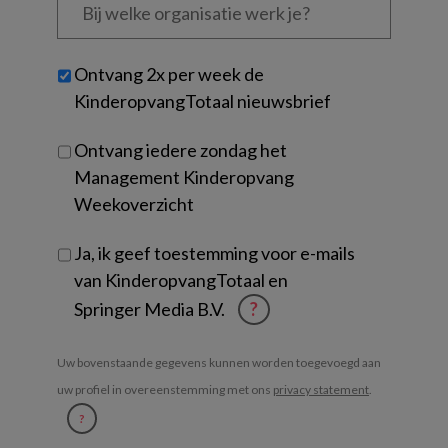
welke
organisatie
werk
Untitled
Ontvang 2x per week de
je?
KinderopvangTotaal nieuwsbrief
Ontvang iedere zondag het
Management Kinderopvang
Weekoverzicht
Ja, ik geef toestemming voor e-mails
van KinderopvangTotaal en
Springer Media B.V.
?
Uw bovenstaande gegevens kunnen worden toegevoegd aan
uw profiel in overeenstemming met ons
privacy statement
.
?