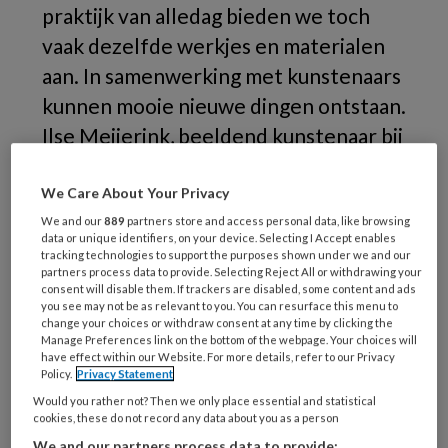
praktijk van alledag bieden we toch
vaak dezelfde werkjes en materialen
aan. In samenwerking met kunstenaars
kunnen mooie nieuwe dingen ontstaan.
Ilse Meijerink, beeldend kunstenaar bij
bso De Kameleon in Eelderwolde en
Henny van der Zanden, coördinator
We Care About Your Privacy
JongLeren in Den Haag, vertellen
We and our
889
partners store and access personal data, like browsing
data or unique identifiers, on your device. Selecting I Accept enables
erover.
tracking technologies to support the purposes shown under we and our
partners process data to provide. Selecting Reject All or withdrawing your
consent will disable them. If trackers are disabled, some content and ads
you see may not be as relevant to you. You can resurface this menu to
Tien
change your choices or withdraw consent at any time by clicking the
Manage Preferences link on the bottom of the webpage. Your choices will
have effect within our Website. For more details, refer to our Privacy
Policy.
Privacy Statement
Would you rather not? Then we only place essential and statistical
REGISTREREN
cookies, these do not record any data about you as a person
We and our partners process data to provide: