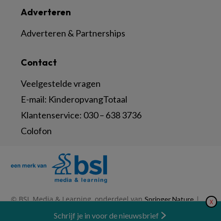
Adverteren
Adverteren & Partnerships
Contact
Veelgestelde vragen
E-mail:
KinderopvangTotaal
Klantenservice:
030 – 638 3736
Colofon
© BSL Media & Learning, onderdeel van
|
Springer Nature
X
|
|
Privacy Statement
Disclaimer
Voorwaarden
Nieuwsbrief
Schrijf je in voor de nieuwsbrief
Abonneren