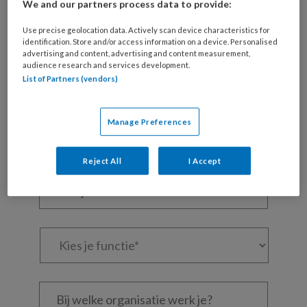
We and our partners process data to provide:
Maak gratis een account aan en lees 2
Use precise geolocation data. Actively scan device characteristics for
artikelen gratis per maand
identification. Store and/or access information on a device. Personalised
advertising and content, advertising and content measurement,
audience research and services development.
Al een account of abonnement?
Log dan in
List of Partners (vendors)
Wat
Manage Preferences
is
je
Reject All
I Accept
e-
Kies
mailadres?
je
*
*
wachtwoord*
*
Kies
je
functie
*
Bij
welke