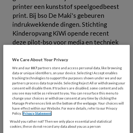
printer een kunststof speelgoedbeest
print. Bij bso De Maki's gebeuren
indrukwekkende dingen. Stichting
Kinderopvang KiWi opende recent
deze pilot-bso voor media en techniek
voor 8-plussers. Er is zoveel interesse
dat De Maki's in maart 2022
We Care About Your Privacy
waarschijnlijk wordt uitgebreid.
We and our
887
partners store and access personal data, like browsing
data or unique identifiers, on your device. Selecting I Accept enables
tracking technologies to support the purposes shown under we and our
partners process data to provide. Selecting Reject All or withdrawing your
Het
consent will disable them. If trackers are disabled, some content and ads
you see may not be as relevant to you. You can resurface this menu to
change your choices or withdraw consent at any time by clicking the
Manage Preferences link on the bottom of the webpage. Your choices will
have effect within our Website. For more details, refer to our Privacy
Policy.
Privacy Statement
REGISTREREN
Would you rather not? Then we only place essential and statistical
cookies, these do not record any data about you as a person
Wil je dit artikel lezen?