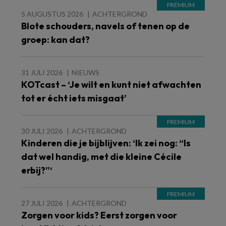
5 AUGUSTUS 2026
ACHTERGROND
Blote schouders, navels of tenen op de
groep: kan dat?
31 JULI 2026
NIEUWS
KOTcast – ‘Je wilt en kunt niet afwachten
tot er écht iets misgaat’
30 JULI 2026
ACHTERGROND
Kinderen die je bijblijven: ‘Ik zei nog: “Is
dat wel handig, met die kleine Cécile
erbij?”‘
27 JULI 2026
ACHTERGROND
Zorgen voor kids? Eerst zorgen voor