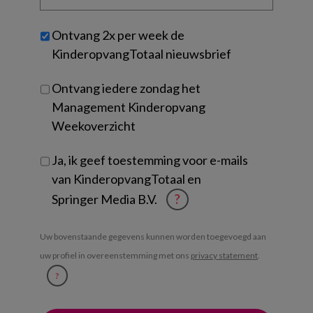
organisatie
werk
Untitled
Ontvang 2x per week de
je?
KinderopvangTotaal nieuwsbrief
Ontvang iedere zondag het
Management Kinderopvang
Weekoverzicht
Ja, ik geef toestemming voor e-mails
van KinderopvangTotaal en
Springer Media B.V.
?
Uw bovenstaande gegevens kunnen worden toegevoegd aan
uw profiel in overeenstemming met ons
privacy statement
.
?