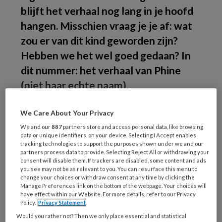
blijft het verhaal nog lang in je hoofd
hangen. Misschien vraag je je af: wat
zou er van dit kind geworden zijn?
Hebben we het wel goed gedaan? In
dit nummer: het verhaal van Phine
(niet haar echte naam)
.
We Care About Your Privacy
We and our
887
partners store and access personal data, like browsing
data or unique identifiers, on your device. Selecting I Accept enables
tracking technologies to support the purposes shown under we and our
REGISTREREN
partners process data to provide. Selecting Reject All or withdrawing your
consent will disable them. If trackers are disabled, some content and ads
you see may not be as relevant to you. You can resurface this menu to
Wil je dit artikel lezen?
change your choices or withdraw consent at any time by clicking the
Manage Preferences link on the bottom of the webpage. Your choices will
have effect within our Website. For more details, refer to our Privacy
Maak gratis een account aan en lees 2
Policy.
Privacy Statement
artikelen gratis per maand
Would you rather not? Then we only place essential and statistical