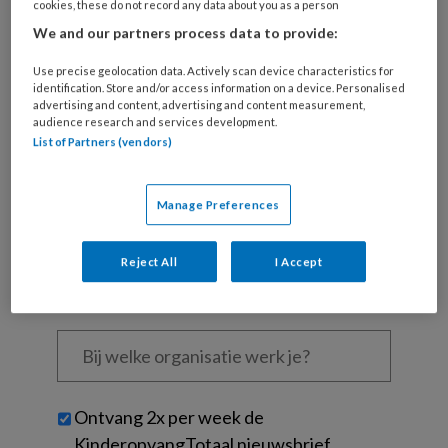
cookies, these do not record any data about you as a person
Al een account of abonnement?
Log dan in
We and our partners process data to provide:
Use precise geolocation data. Actively scan device characteristics for
Wat
identification. Store and/or access information on a device. Personalised
advertising and content, advertising and content measurement,
is
audience research and services development.
je
List of Partners (vendors)
e-
Kies
mailadres?
je
*
*
Manage Preferences
wachtwoord*
*
Kies
Reject All
I Accept
je
functie
*
Bij
welke
organisatie
werk
Untitled
Ontvang 2x per week de
je?
KinderopvangTotaal nieuwsbrief