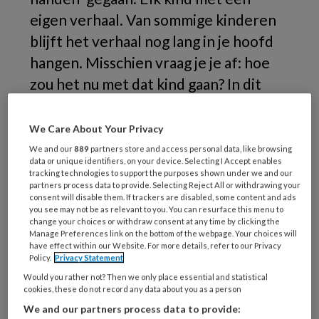
eigen verhaal. Van sommige kinderen
blijft het verhaal nog lang in je hoofd
hangen. Misschien vraag je je af: hoe
zou het nu met dat kind gaan? In dit
nummer: het verhaal van Zoë (niet
haar eigen naam).
We Care About Your Privacy
We and our
889
partners store and access personal data, like browsing
data or unique identifiers, on your device. Selecting I Accept enables
Soms
tracking technologies to support the purposes shown under we and our
partners process data to provide. Selecting Reject All or withdrawing your
consent will disable them. If trackers are disabled, some content and ads
you see may not be as relevant to you. You can resurface this menu to
change your choices or withdraw consent at any time by clicking the
Manage Preferences link on the bottom of the webpage. Your choices will
REGISTREREN
have effect within our Website. For more details, refer to our Privacy
Policy.
Privacy Statement
Wil je dit artikel lezen?
Would you rather not? Then we only place essential and statistical
cookies, these do not record any data about you as a person
Maak gratis een account aan en lees 2
We and our partners process data to provide: