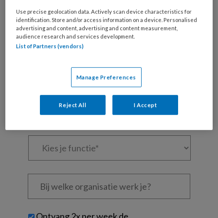
artikelen gratis per maand
Use precise geolocation data. Actively scan device characteristics for
identification. Store and/or access information on a device. Personalised
Al een account of abonnement?
Log dan in
advertising and content, advertising and content measurement,
audience research and services development.
List of Partners (vendors)
Wat
is
Manage Preferences
je
e-
Kies
mailadres?
Reject All
I Accept
je
*
*
wachtwoord*
*
Kies
je
functie
*
Bij
welke
organisatie
werk
Untitled
Ontvang 2x per week de