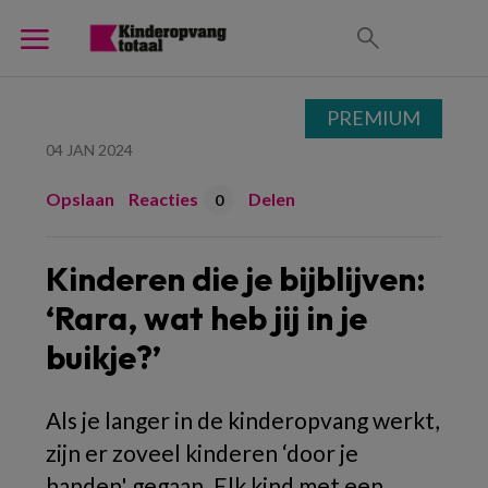
PREMIUM
04 JAN 2024
Opslaan
Reacties
Delen
0
Kinderen die je bijblijven:
‘Rara, wat heb jij in je
buikje?’
Als je langer in de kinderopvang werkt,
zijn er zoveel kinderen ‘door je
handen' gegaan. Elk kind met een