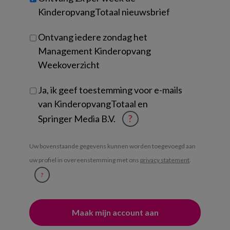
je?
KinderopvangTotaal nieuwsbrief
Ontvang iedere zondag het
Management Kinderopvang
Weekoverzicht
Ja, ik geef toestemming voor e-mails
van KinderopvangTotaal en
Springer Media B.V.
?
Uw bovenstaande gegevens kunnen worden toegevoegd aan
uw profiel in overeenstemming met ons
privacy statement
.
?