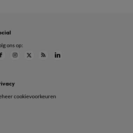
ocial
lg ons op:
rivacy
eheer cookievoorkeuren