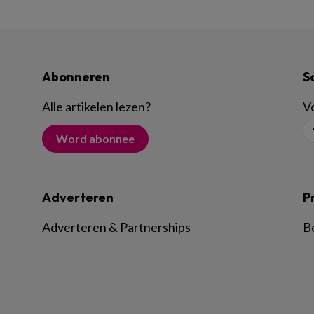
Abonneren
S
Alle artikelen lezen
?
Vo
Word abonnee
Adverteren
P
Adverteren & Partnerships
B