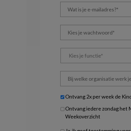
Wat
is
je
e-
Kies
mailadres?
je
*
*
wachtwoord*
*
Kies
je
functie
*
Bij
welke
organisatie
werk
Untitled
Ontvang 2x per week de Kin
je?
Ontvang iedere zondag het
Weekoverzicht
Ja, ik geef toestemming voor