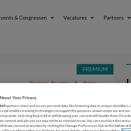
vents & Congressen
Vacatures
Partners
aal
PREMIUM
L
Opslaan
Reacties
Delen
0
About Your Privacy
7
eid en groei
K
889
partners store and access personal data, like browsing data or unique identifiers, 
 Accept enables tracking technologies to support the purposes shown under we and our
k
 to provide. Selecting Reject All or withdrawing your consent will disable them. If track
ee
me content and ads you see may not be as relevant to you. You can resurface this menu
 zegt de zesjarige Ilse. Ze kijkt me
ithdraw consent at any time by clicking the Manage Preferences link on the bottom of 
 will have effect within our Website. For more details, refer to our Privacy Policy.
Priva