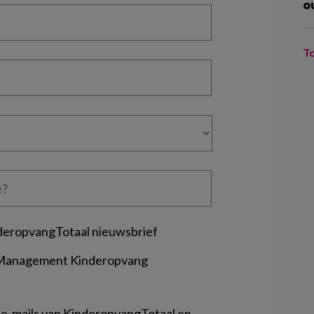
o
T
deropvangTotaal nieuwsbrief
 Management Kinderopvang
 e-mails van KinderopvangTotaal en