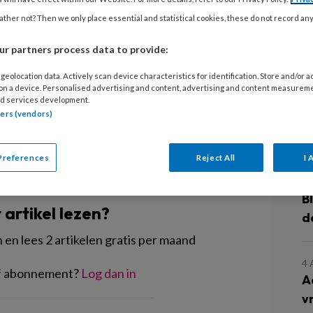
erwachtingsvol aan, want ze weet dat
ij maakt. Ze heeft het zelf gezien!
ther not? Then we only place essential and statistical cookies, these do not record an
7
K
 weet ze niet, maar het moet wel iets
r partners process data to provide:
z
geolocation data. Actively scan device characteristics for identification. Store and/or 
 on a device. Personalised advertising and content, advertising and content measurem
d services development.
6
tners (vendors)
K
j
Preferences
Reject All
I 
EGISTREREN
5
B
t artikel lezen?
d
en lees 2 artikelen gratis per maand
4
of abonnement?
Log dan in
A
v