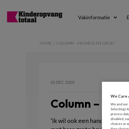
Vakinformatie
E
Kinderopvangtot
HOME
COLUMN - VRIJHEID EN GROEI
02 DEC 2020
We Care 
Column – Vrijh
We and our
Selecting I
process data
disabled, so
‘Ik wil ook een handtekening’,
choices or w
Your choices