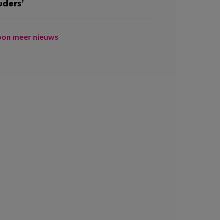
uders’
oon meer nieuws