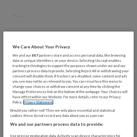
Deze
REGISTREREN
We Care About Your Privacy
We and our
887
partners store and access personal data, like browsing
Wil je dit artikel lezen?
data or unique identifiers, on your device. Selecting I Accept enables
tracking technologies to support the purposes shown under we and our
partners process data to provide. Selecting Reject All or withdrawing your
Maak gratis een account aan en lees 2
consent will disable them. If trackers are disabled, some content and ads
artikelen gratis per maand
you see may not be as relevant to you. You can resurface this menu to
change your choices or withdraw consent at any time by clicking the
Manage Preferences link on the bottom of the webpage. Your choices will
Al een account of abonnement?
Log dan in
have effect within our Website. For more details, refer to our Privacy
Policy.
Privacy Statement
Would you rather not? Then we only place essential and statistical
Wat
cookies, these do not record any data about you as a person
is
We and our partners process data to provide:
je
e-
Use precise geolocation data. Actively scan device characteristics for