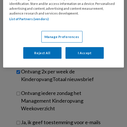
Kies
identification. Store and/or access information on a device. Personalised
mailadres?
je
advertising and content, advertising and content measurement,
*
*
wachtwoord*
*
audience research and services development.
List of Partners (vendors)
Kies
je
functie
*
Manage Preferences
Bij
welke
Reject All
I Accept
organisatie
werk
Untitled
Ontvang 2x per week de
je?
KinderopvangTotaal nieuwsbrief
Ontvang iedere zondag het
Management Kinderopvang
Weekoverzicht
Ja, ik geef toestemming voor e-mails