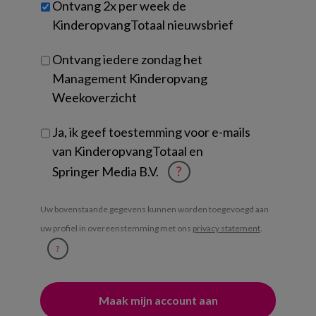
Untitled
Ontvang 2x per week de
je?
KinderopvangTotaal nieuwsbrief
Ontvang iedere zondag het
Management Kinderopvang
Weekoverzicht
Ja, ik geef toestemming voor e-mails
van KinderopvangTotaal en
Springer Media B.V.
?
Uw bovenstaande gegevens kunnen worden toegevoegd aan
uw profiel in overeenstemming met ons
privacy statement
.
?