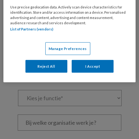
artikelen gratis per maand
Use precise geolocation data. Actively scan device characteristics for
identification. Store and/or access information on a device. Personalised
advertising and content, advertising and content measurement,
Al een account of abonnement?
Log dan in
audience research and services development.
List of Partners (vendors)
Wat
is
Manage Preferences
je
e-
Kies
Reject All
I Accept
mailadres?
je
*
*
wachtwoord*
*
Kies
je
functie
*
Bij
welke
organisatie
werk