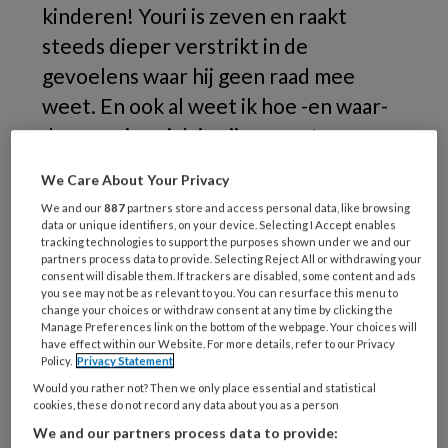
kinderen! Youri is zeven en raakt
steeds dieper verstrikt in de
gevoelens waar hij geen raad mee
weet. En ook al weet ik hoe -en waar-
de spanning zich in zijn recente
verleden heeft opgebouwd, ik word
We Care About Your Privacy
geraakt door zoveel onmacht.
We and our
887
partners store and access personal data, like browsing
data or unique identifiers, on your device. Selecting I Accept enables
tracking technologies to support the purposes shown under we and our
Ik
partners process data to provide. Selecting Reject All or withdrawing your
consent will disable them. If trackers are disabled, some content and ads
you see may not be as relevant to you. You can resurface this menu to
change your choices or withdraw consent at any time by clicking the
Manage Preferences link on the bottom of the webpage. Your choices will
have effect within our Website. For more details, refer to our Privacy
REGISTREREN
Policy.
Privacy Statement
Would you rather not? Then we only place essential and statistical
Wil je dit artikel lezen?
cookies, these do not record any data about you as a person
We and our partners process data to provide:
Maak gratis een account aan en lees 2