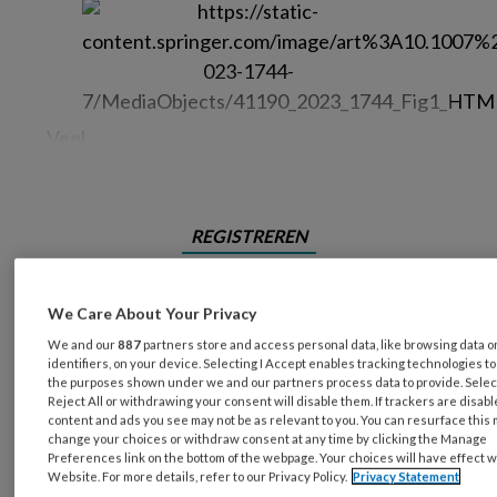
Veel,
REGISTREREN
Wil je dit artikel lezen?
We Care About Your Privacy
Maak gratis een account aan en lees 2
We and our
887
partners store and access personal data, like browsing data 
identifiers, on your device. Selecting I Accept enables tracking technologies t
artikelen gratis per maand
the purposes shown under we and our partners process data to provide. Selec
Reject All or withdrawing your consent will disable them. If trackers are disab
Al een account of abonnement?
Log dan in
content and ads you see may not be as relevant to you. You can resurface this
change your choices or withdraw consent at any time by clicking the Manage
Preferences link on the bottom of the webpage. Your choices will have effect w
Website. For more details, refer to our Privacy Policy.
Privacy Statement
Wat