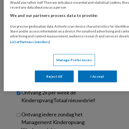
Would you rather not? Then we only place essential and statistical cookies, thes
is
record any data about you as a person
je
We and our partners process data to provide:
e-
Kies
mailadres?
Use precise geolocation data. Actively scan device characteristics for identifica
je
*
*
Store and/or access information on a device. Personalised advertising and conte
wachtwoord*
*
advertising and content measurement, audience research and services devel
List of Partners (vendors)
Kies
je
functie
*
Manage Preferences
Bij
welke
Reject All
I Accept
organisatie
werk
Untitled
Ontvang 2x per week de
je?
KinderopvangTotaal nieuwsbrief
Ontvang iedere zondag het
Management Kinderopvang