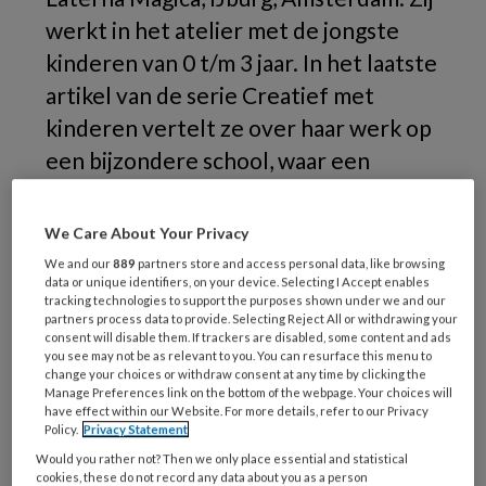
werkt in het atelier met de jongste
kinderen van 0 t/m 3 jaar. In het laatste
artikel van de serie Creatief met
kinderen vertelt ze over haar werk op
een bijzondere school, waar een
centrale plaats is ingeruimd voor
onderzoekend leren. De rijke
We Care About Your Privacy
leeromgeving wordt hier steeds
We and our
889
partners store and access personal data, like browsing
data or unique identifiers, on your device. Selecting I Accept enables
verder ontwikkeld.
tracking technologies to support the purposes shown under we and our
partners process data to provide. Selecting Reject All or withdrawing your
consent will disable them. If trackers are disabled, some content and ads
you see may not be as relevant to you. You can resurface this menu to
Wat
change your choices or withdraw consent at any time by clicking the
Manage Preferences link on the bottom of the webpage. Your choices will
have effect within our Website. For more details, refer to our Privacy
Policy.
Privacy Statement
Would you rather not? Then we only place essential and statistical
cookies, these do not record any data about you as a person