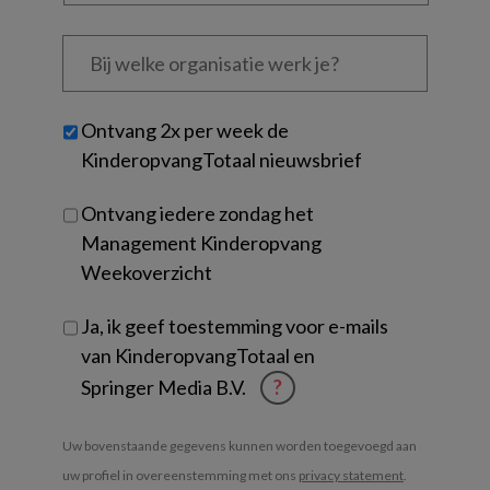
Bij
welke
organisatie
werk
Untitled
Ontvang 2x per week de
je?
KinderopvangTotaal nieuwsbrief
Ontvang iedere zondag het
Management Kinderopvang
Weekoverzicht
Ja, ik geef toestemming voor e-mails
van KinderopvangTotaal en
Springer Media B.V.
?
Uw bovenstaande gegevens kunnen worden toegevoegd aan
uw profiel in overeenstemming met ons
privacy statement
.