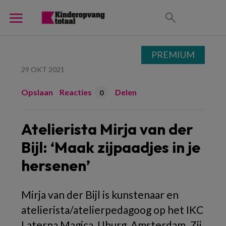
PREMIUM
29 OKT 2021
Opslaan
Reacties
Delen
0
Atelierista Mirja van der
Bijl: ‘Maak zijpaadjes in je
hersenen’
Mirja van der Bijl is kunstenaar en
atelierista/atelierpedagoog op het IKC
Laterna Magica, IJburg, Amsterdam. Zij