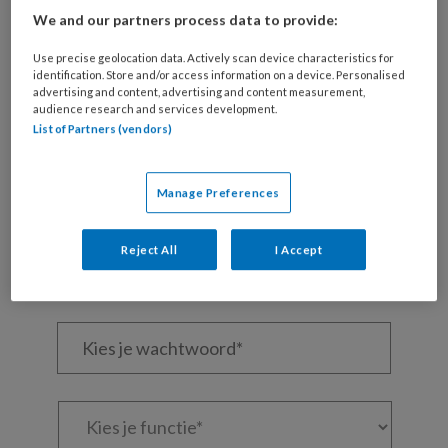
REGISTREREN
We and our partners process data to provide:
Use precise geolocation data. Actively scan device characteristics for
Wil je dit artikel lezen?
identification. Store and/or access information on a device. Personalised
advertising and content, advertising and content measurement,
Maak gratis een account aan en lees 2
audience research and services development.
artikelen gratis per maand
List of Partners (vendors)
Al een account of abonnement?
Log dan in
Manage Preferences
Wat
Reject All
I Accept
is
je
e-
Kies
mailadres?
je
*
*
wachtwoord*
*
Kies
je
functie
*