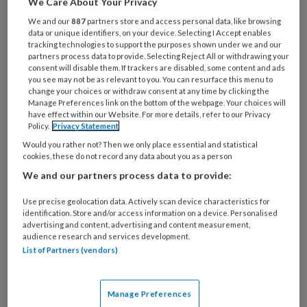
We Care About Your Privacy
Bij
welke
We and our
887
partners store and access personal data, like browsing
data or unique identifiers, on your device. Selecting I Accept enables
organisatie
tracking technologies to support the purposes shown under we and our
werk
partners process data to provide. Selecting Reject All or withdrawing your
Untitled
Ontvang 2x per week de
je?
consent will disable them. If trackers are disabled, some content and ads
you see may not be as relevant to you. You can resurface this menu to
KinderopvangTotaal nieuwsbrief
change your choices or withdraw consent at any time by clicking the
Manage Preferences link on the bottom of the webpage. Your choices will
have effect within our Website. For more details, refer to our Privacy
Ontvang iedere zondag het
Policy.
Privacy Statement
Management Kinderopvang
Would you rather not? Then we only place essential and statistical
Weekoverzicht
cookies, these do not record any data about you as a person
We and our partners process data to provide:
Ja, ik geef toestemming voor e-mails
Use precise geolocation data. Actively scan device characteristics for
van KinderopvangTotaal en
identification. Store and/or access information on a device. Personalised
Springer Media B.V.
?
advertising and content, advertising and content measurement,
audience research and services development.
List of Partners (vendors)
Uw bovenstaande gegevens kunnen worden toegevoegd aan
uw profiel in overeenstemming met ons
privacy statement
.
Manage Preferences
?