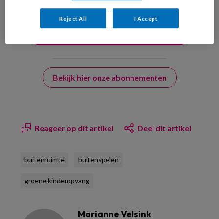
Reject All
I Accept
Bekijk hier onze abonnementen
Reageer op dit artikel
Deel dit artikel
buitenruimte
buitenspelen
groene kinderopvang
Marianne Velsink