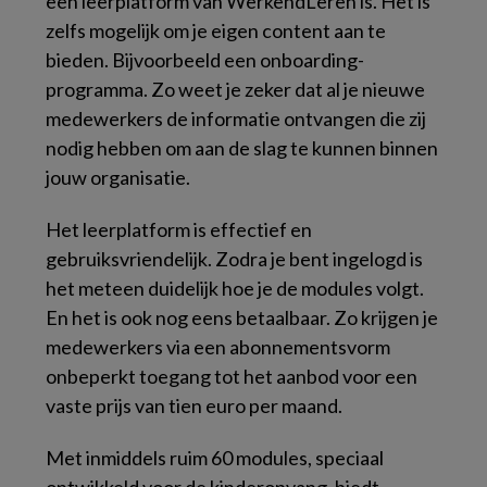
een leerplatform van WerkendLeren is. Het is
zelfs mogelijk om je eigen content aan te
bieden. Bijvoorbeeld een onboarding-
programma. Zo weet je zeker dat al je nieuwe
medewerkers de informatie ontvangen die zij
nodig hebben om aan de slag te kunnen binnen
jouw organisatie.
Het leerplatform is effectief en
gebruiksvriendelijk. Zodra je bent ingelogd is
het meteen duidelijk hoe je de modules volgt.
En het is ook nog eens betaalbaar. Zo krijgen je
medewerkers via een abonnementsvorm
onbeperkt toegang tot het aanbod voor een
vaste prijs van tien euro per maand.
Met inmiddels ruim 60 modules, speciaal
ontwikkeld voor de kinderopvang, biedt