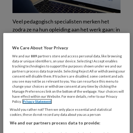
Veel pedagogisch specialisten merken het
zodra ze na hun opleiding aan het werk gaan: in
de praktijk begint het leren eigenlijk pas echt.
Danielle Schepers studeerde als
We Care About Your Privacy
onderwijskundige en werkt nu als strategisch
We and our
889
partners store and access personal data, like browsing
manager bij WerkendLeren. Ze helpt
data or unique identifiers, on your device. Selecting I Accept enables
tracking technologies to support the purposes shown under we and our
organisaties binnen de kinderopvang om hun
partners process data to provide. Selecting Reject All or withdrawing your
medewerkers verder te ontwikkelen.
consent will disable them. If trackers are disabled, some content and ads
you see may not be as relevant to you. You can resurface this menu to
change your choices or withdraw consent at any time by clicking the
WerkendLeren heeft een strategische aanpak
Manage Preferences link on the bottom of the webpage. Your choices will
have effect within our Website. For more details, refer to our Privacy
die organisaties helpt om leren en ontwikkelen
Policy.
Privacy Statement
effectief in te zetten. Danielle merkt op: veel
Would you rather not? Then we only place essential and statistical
organisaties willen opleiden en trainen
cookies, these do not record any data about you as a person
We and our partners process data to provide:
inzetten en vinden het ook belangrijk. Maar ze
weten niet precies hoe. WerkendLeren helpt