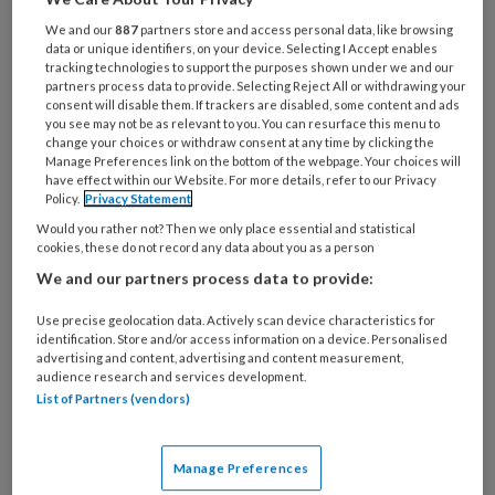
je
We and our
887
partners store and access personal data, like browsing
e-
data or unique identifiers, on your device. Selecting I Accept enables
Kies
mailadres?
tracking technologies to support the purposes shown under we and our
je
partners process data to provide. Selecting Reject All or withdrawing your
*
*
wachtwoord*
*
consent will disable them. If trackers are disabled, some content and ads
you see may not be as relevant to you. You can resurface this menu to
Kies
change your choices or withdraw consent at any time by clicking the
Manage Preferences link on the bottom of the webpage. Your choices will
je
have effect within our Website. For more details, refer to our Privacy
functie
*
Policy.
Privacy Statement
Bij
Would you rather not? Then we only place essential and statistical
cookies, these do not record any data about you as a person
welke
We and our partners process data to provide:
organisatie
werk
Untitled
Use precise geolocation data. Actively scan device characteristics for
Ontvang 2x per week de
je?
identification. Store and/or access information on a device. Personalised
KinderopvangTotaal nieuwsbrief
advertising and content, advertising and content measurement,
audience research and services development.
List of Partners (vendors)
Ontvang iedere zondag het
Management Kinderopvang
Weekoverzicht
Manage Preferences