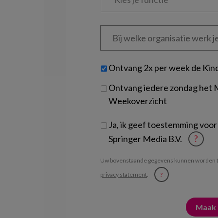
functie
*
Bij
welke
organisatie
werk
Untitled
Ontvang 2x per week de Kin
je?
Ontvang iedere zondag het
Weekoverzicht
Ja, ik geef toestemming voor
Springer Media B.V.
?
Uw bovenstaande gegevens kunnen worden t
privacy statement
.
?