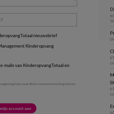
D
K
T
P
deropvangTotaal nieuwsbrief
D
 Management Kinderopvang
C
S
G
 e-mails van KinderopvangTotaal en
M
S
oegevoegd aan uw profiel in overeenstemming met ons
S
G
E
S