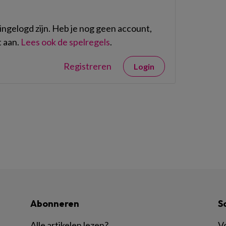
ngelogd zijn. Heb je nog geen account,
 aan.
Lees ook de spelregels
.
Registreren
Login
Abonneren
S
Alle artikelen lezen
?
Vo