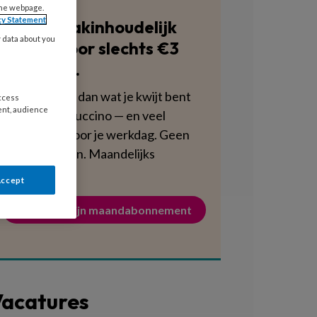
the webpage.
cy Statement
Blijf vakinhoudelijk
y data about you
scherp voor slechts €3
per week.
Dat is minder dan wat je kwijt bent
access
ent, audience
aan een cappuccino — en veel
voedzamer voor je werkdag. Geen
verplichtingen. Maandelijks
opzegbaar.
Accept
Activeer mijn maandabonnement
acatures