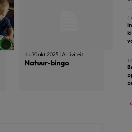
3
I
k
v
do 30 okt 2025 | Activiteit
10
Natuur-bingo
B
o
o
T