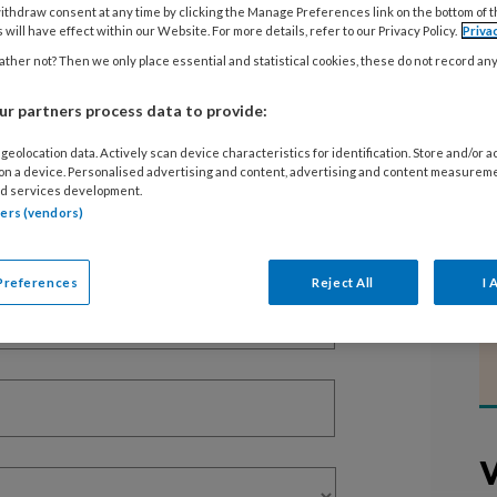
ithdraw consent at any time by clicking the Manage Preferences link on the bottom of 
 will have effect within our Website. For more details, refer to our Privacy Policy.
Priva
ther not? Then we only place essential and statistical cookies, these do not record an
EGISTREREN
r partners process data to provide:
t artikel lezen?
geolocation data. Actively scan device characteristics for identification. Store and/or 
en lees 2 artikelen gratis per maand
 on a device. Personalised advertising and content, advertising and content measurem
d services development.
tners (vendors)
of abonnement?
Log dan in
Preferences
Reject All
I 
V