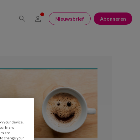
Nieuwsbrief
Abonneren
on your device.
 partners
ers are
 to change your