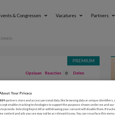
vents & Congressen
Vacatures
Partners
aal
GONNEN
PREMIUM
Opslaan
Reacties
Delen
0
week begonnen
About Your Privacy
889
partners store and access personal data, like browsing data or unique identifiers, 
 Accept enables tracking technologies to support the purposes shown under we and our
 to provide. Selecting Reject All or withdrawing your consent will disable them. If track
me content and ads you see may not be as relevant to you. You can resurface this menu