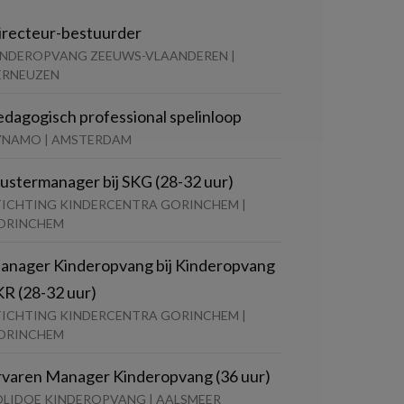
irecteur-bestuurder
INDEROPVANG ZEEUWS-VLAANDEREN |
ERNEUZEN
edagogisch professional spelinloop
YNAMO | AMSTERDAM
lustermanager bij SKG (28-32 uur)
TICHTING KINDERCENTRA GORINCHEM |
ORINCHEM
anager Kinderopvang bij Kinderopvang
KR (28-32 uur)
TICHTING KINDERCENTRA GORINCHEM |
ORINCHEM
rvaren Manager Kinderopvang (36 uur)
OLIDOE KINDEROPVANG | AALSMEER