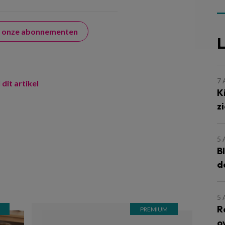
er onze abonnementen
L
7
 dit artikel
K
z
5
B
d
5
R
o