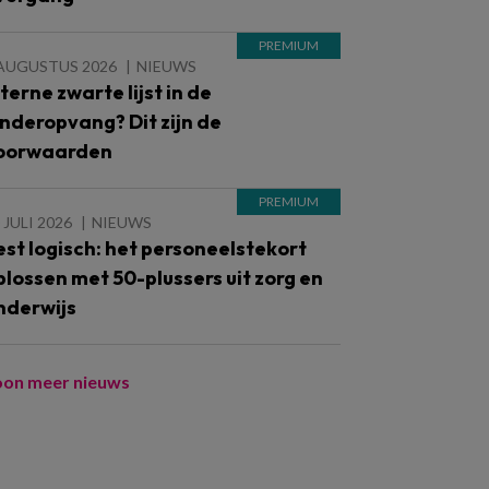
 AUGUSTUS 2026
NIEUWS
nterne zwarte lijst in de
inderopvang? Dit zijn de
oorwaarden
 JULI 2026
NIEUWS
est logisch: het personeelstekort
plossen met 50-plussers uit zorg en
nderwijs
oon meer nieuws