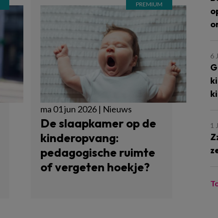
o
o
6 
G
k
k
ma 01 jun 2026 | Nieuws
De slaapkamer op de
1 
kinderopvang:
Z
z
pedagogische ruimte
of vergeten hoekje?
T