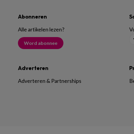
Abonneren
S
Alle artikelen lezen
?
Vo
Word abonnee
Adverteren
P
Adverteren & Partnerships
B