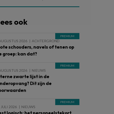
ees ook
 AUGUSTUS 2026
ACHTERGROND
lote schouders, navels of tenen op
e groep: kan dat?
 AUGUSTUS 2026
NIEUWS
nterne zwarte lijst in de
inderopvang? Dit zijn de
oorwaarden
 JULI 2026
NIEUWS
est logisch: het personeelstekort