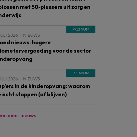
plossen met 50-plussers uit zorg en
nderwijs
JULI 2026
NIEUWS
oed nieuws: hogere
ilometervergoeding voor de sector
inderopvang
JULI 2026
NIEUWS
zp’ers in de kinderopvang: waarom
e écht stoppen (of blijven)
oon meer nieuws