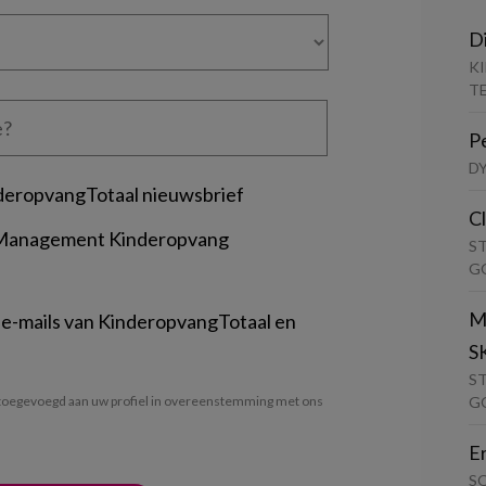
D
K
T
P
D
deropvangTotaal nieuwsbrief
C
 Management Kinderopvang
S
G
M
 e-mails van KinderopvangTotaal en
S
S
G
oegevoegd aan uw profiel in overeenstemming met ons
E
S