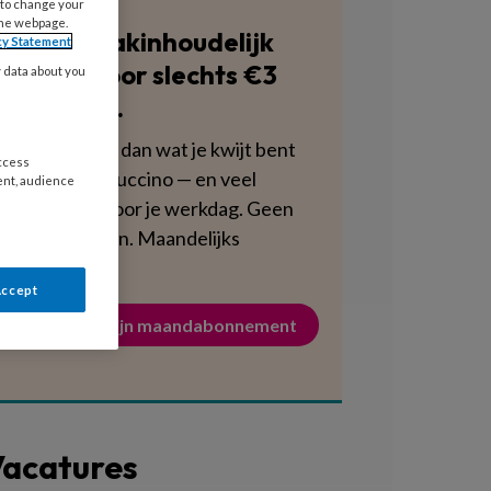
 to change your
the webpage.
Blijf vakinhoudelijk
cy Statement
scherp voor slechts €3
y data about you
per week.
Dat is minder dan wat je kwijt bent
access
aan een cappuccino — en veel
ent, audience
voedzamer voor je werkdag. Geen
verplichtingen. Maandelijks
opzegbaar.
Accept
Activeer mijn maandabonnement
acatures