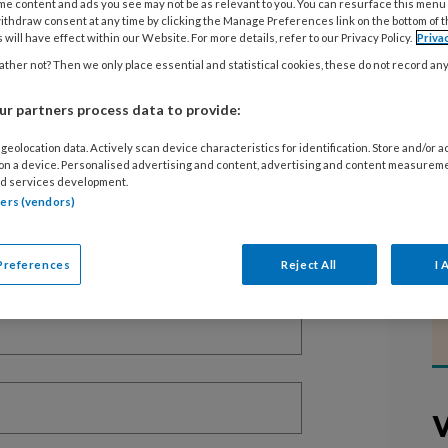
me content and ads you see may not be as relevant to you. You can resurface this menu
ithdraw consent at any time by clicking the Manage Preferences link on the bottom of 
 will have effect within our Website. For more details, refer to our Privacy Policy.
Priva
ther not? Then we only place essential and statistical cookies, these do not record an
EGISTREREN
r partners process data to provide:
t artikel lezen?
geolocation data. Actively scan device characteristics for identification. Store and/or 
 on a device. Personalised advertising and content, advertising and content measurem
d services development.
en lees 2 artikelen gratis per maand
tners (vendors)
of abonnement?
Log dan in
Preferences
Reject All
I 
V