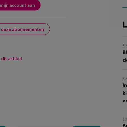
L
er onze abonnementen
5
B
 dit artikel
d
3
I
k
v
10
B