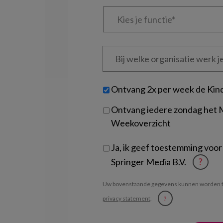
Kies
je
functie
*
Bij
welke
organisatie
werk
Untitled
Ontvang 2x per week de Kin
je?
Ontvang iedere zondag het
Weekoverzicht
Ja, ik geef toestemming voor
Springer Media B.V.
?
Uw bovenstaande gegevens kunnen worden t
privacy statement
.
?