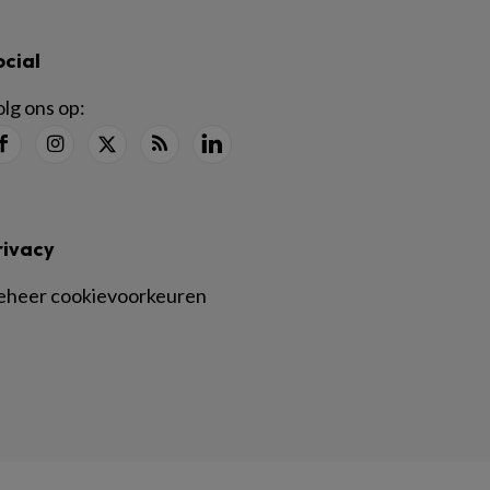
ocial
lg ons op:
rivacy
eheer cookievoorkeuren