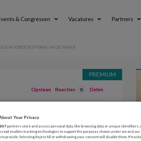
vents & Congressen
Vacatures
Partners
aal
VOOR KINDEROPVANG IN DE MAAK
PREMIUM
Opslaan
Reacties
Delen
0
 Ruimte voor
About Your Privacy
in de maak
887
partners store and access personal data, like browsing data or unique identifiers, 
 Accept enables tracking technologies to support the purposes shown under we and our
 to provide. Selecting Reject All or withdrawing your consent will disable them. If track