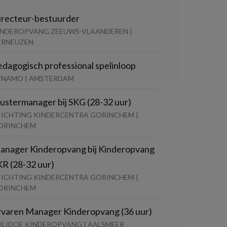
irecteur-bestuurder
INDEROPVANG ZEEUWS-VLAANDEREN |
ERNEUZEN
edagogisch professional spelinloop
YNAMO | AMSTERDAM
lustermanager bij SKG (28-32 uur)
TICHTING KINDERCENTRA GORINCHEM |
ORINCHEM
anager Kinderopvang bij Kinderopvang
KR (28-32 uur)
TICHTING KINDERCENTRA GORINCHEM |
ORINCHEM
rvaren Manager Kinderopvang (36 uur)
OLIDOE KINDEROPVANG | AALSMEER