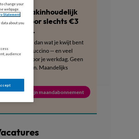
 to change your
Blijf vakinhoudelijk
the webpage.
cy Statement
scherp voor slechts €3
y data about you
per week.
Dat is minder dan wat je kwijt bent
access
aan een cappuccino — en veel
ent, audience
voedzamer voor je werkdag. Geen
verplichtingen. Maandelijks
opzegbaar.
Accept
Activeer mijn maandabonnement
acatures