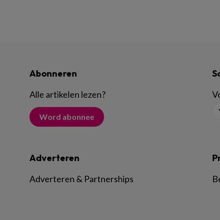
Abonneren
S
Alle artikelen lezen
?
Vo
Word abonnee
Adverteren
P
Adverteren & Partnerships
B