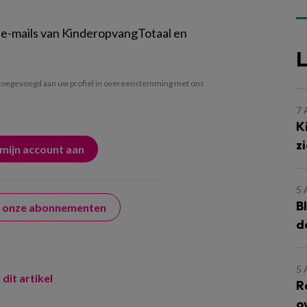
 e-mails van KinderopvangTotaal en
L
oegevoegd aan uw profiel in overeenstemming met ons
7
K
z
5
B
er onze abonnementen
d
5
 dit artikel
R
o