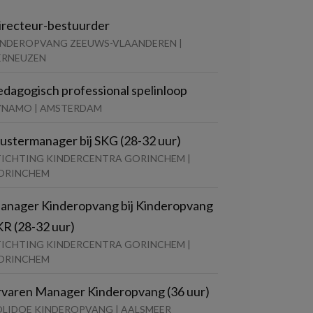
irecteur-bestuurder
INDEROPVANG ZEEUWS-VLAANDEREN |
ERNEUZEN
edagogisch professional spelinloop
YNAMO | AMSTERDAM
lustermanager bij SKG (28-32 uur)
TICHTING KINDERCENTRA GORINCHEM |
ORINCHEM
anager Kinderopvang bij Kinderopvang
KR (28-32 uur)
TICHTING KINDERCENTRA GORINCHEM |
ORINCHEM
rvaren Manager Kinderopvang (36 uur)
OLIDOE KINDEROPVANG | AALSMEER