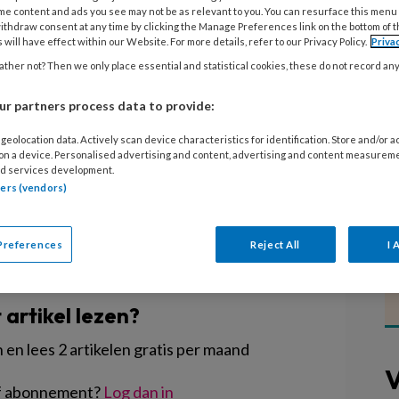
stijd even een klimwand opklauteren.
me content and ads you see may not be as relevant to you. You can resurface this menu
ithdraw consent at any time by clicking the Manage Preferences link on the bottom of 
tje doen… IKC De Twijn in
 will have effect within our Website. For more details, refer to our Privacy Policy.
Priva
beweegkindcentrum in Nederland. De
ther not? Then we only place essential and statistical cookies, these do not record an
ruikt door kinderen van 0 tot 13
r partners process data to provide:
f is trots op zijn innovatieve
geolocation data. Actively scan device characteristics for identification. Store and/or 
 on a device. Personalised advertising and content, advertising and content measurem
d services development.
tners (vendors)
Preferences
Reject All
I 
EGISTREREN
t artikel lezen?
en lees 2 artikelen gratis per maand
V
of abonnement?
Log dan in