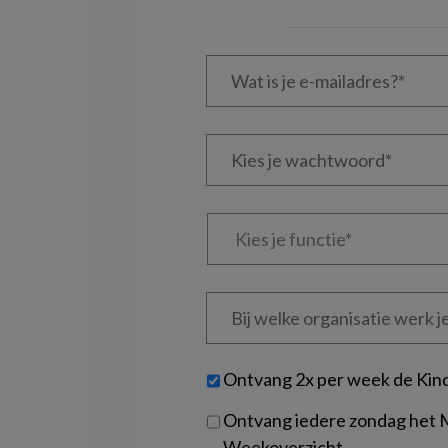
Wat
is
je
e-
Kies
mailadres?
je
*
*
wachtwoord*
*
Kies
je
functie
*
Bij
welke
organisatie
werk
Untitled
Ontvang 2x per week de Kin
je?
Ontvang iedere zondag het
Weekoverzicht