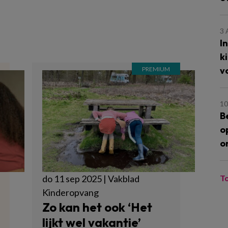
m
3
I
k
v
10
B
o
o
T
do 11 sep 2025 | Vakblad
Kinderopvang
Zo kan het ook ‘Het
lijkt wel vakantie’