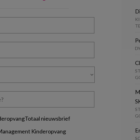
D
K
T
P
D
C
S
G
M
S
S
G
deropvangTotaal nieuwsbrief
E
 Management Kinderopvang
S