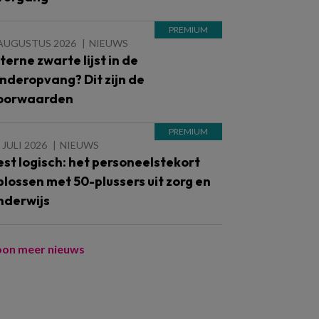
 AUGUSTUS 2026
NIEUWS
nterne zwarte lijst in de
inderopvang? Dit zijn de
oorwaarden
 JULI 2026
NIEUWS
est logisch: het personeelstekort
plossen met 50-plussers uit zorg en
nderwijs
oon meer nieuws