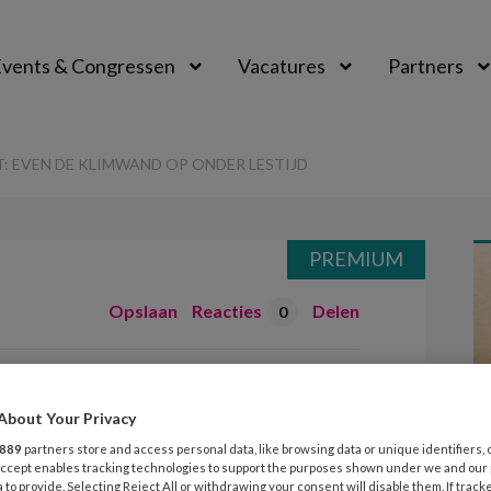
vents & Congressen
Vacatures
Partners
aal
 EVEN DE KLIMWAND OP ONDER LESTIJD
PREMIUM
Opslaan
Reacties
Delen
0
gconcept: even
About Your Privacy
 onder lestijd
889
partners store and access personal data, like browsing data or unique identifiers, 
 Accept enables tracking technologies to support the purposes shown under we and our
 to provide. Selecting Reject All or withdrawing your consent will disable them. If track