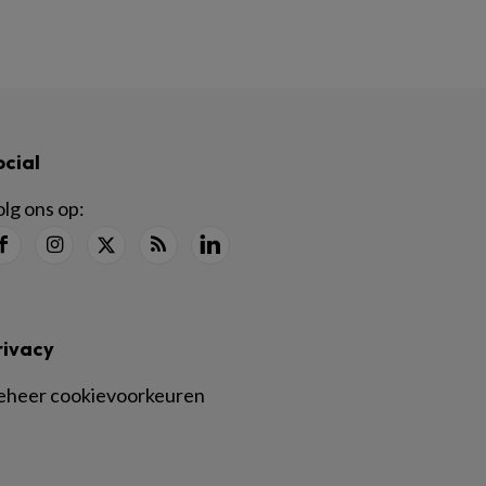
ocial
lg ons op:
rivacy
eheer cookievoorkeuren