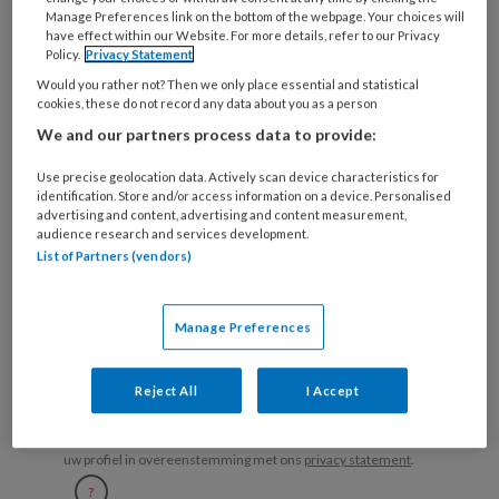
Bij
Manage Preferences link on the bottom of the webpage. Your choices will
welke
have effect within our Website. For more details, refer to our Privacy
Policy.
Privacy Statement
organisatie
werk
Would you rather not? Then we only place essential and statistical
Untitled
Ontvang 2x per week de
cookies, these do not record any data about you as a person
je?
We and our partners process data to provide:
KinderopvangTotaal nieuwsbrief
Use precise geolocation data. Actively scan device characteristics for
Ontvang iedere zondag het
identification. Store and/or access information on a device. Personalised
advertising and content, advertising and content measurement,
Management Kinderopvang
audience research and services development.
Weekoverzicht
List of Partners (vendors)
Ja, ik geef toestemming voor e-mails
Manage Preferences
van KinderopvangTotaal en
Springer Media B.V.
?
Reject All
I Accept
Uw bovenstaande gegevens kunnen worden toegevoegd aan
uw profiel in overeenstemming met ons
privacy statement
.
?