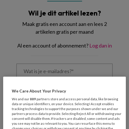
Wil je dit artikel lezen?
Maak gratis een account aan en lees 2
artikelen gratis per maand
Al een account of abonnement?
Log dan in
Wat
is
je
e-
Kies
mailadres?
We Care About Your Privacy
je
*
*
wachtwoord*
*
We and our
889
partners store and access personal data, like browsing
data or unique identifiers, on your device. Selecting I Accept enables
Kies
tracking technologies to support the purposes shown under we and our
partners process data to provide. Selecting Reject All or withdrawing your
je
consent will disable them. If trackers are disabled, some content and ads
functie
*
you see may not be as relevant to you. You can resurface this menu to
change your choices or withdraw consent at any time by clicking the