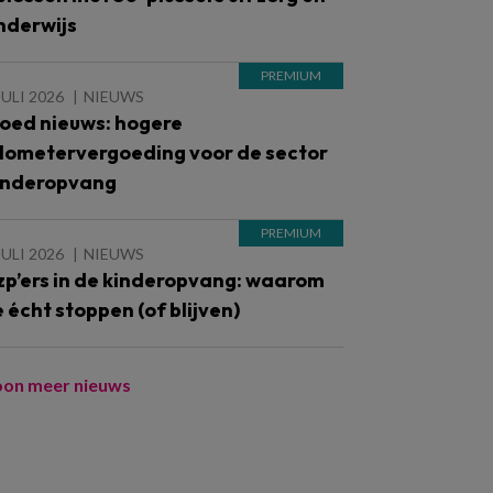
nderwijs
JULI 2026
NIEUWS
oed nieuws: hogere
ilometervergoeding voor de sector
inderopvang
JULI 2026
NIEUWS
zp’ers in de kinderopvang: waarom
e écht stoppen (of blijven)
oon meer nieuws