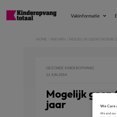
Vakinformatie
E
Kinderopvangtot
HOME
NIEUWS
MOGELIJK GEEN GROENE G
GEZONDE KINDEROPVANG
12 JUN 2014
Mogelijk geen 
jaar
We Care 
We and our