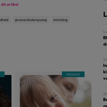
 dit artikel
L
dheid
groene kinderopvang
inrichting
5
B
d
3
I
k
v
10
B
o