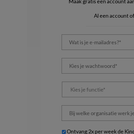
Maak gratis een account aan 
Al een account 
Wat
is
je
e-
Kies
mailadres?
je
*
*
wachtwoord*
*
Kies
je
functie
*
Bij
welke
organisatie
werk
Untitled
Ontvang 2x per week de Kin
je?