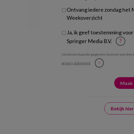
Ontvang iedere zondag het
Weekoverzicht
Ja, ik geef toestemming voor
Springer Media B.V.
?
Uw bovenstaande gegevens kunnen worden t
privacy statement
.
?
Bekijk hi