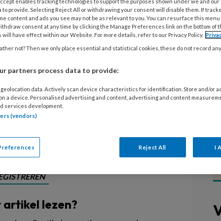
 Accept enables tracking technologies to support the purposes shown under we and our
e stimuleringsprijs voor de meest
 to provide. Selecting Reject All or withdrawing your consent will disable them. If track
eropvang, wordt in het voortbestaan
me content and ads you see may not be as relevant to you. You can resurface this menu
ithdraw consent at any time by clicking the Manage Preferences link on the bottom of 
el waardering rekenen in de
 will have effect within our Website. For more details, refer to our Privacy Policy.
Priva
ijft het aantal betalende
ther not? Then we only place essential and statistical cookies, these do not record an
iatiefnemer van de prijs, Ilse
r partners process data to provide:
steld: als er voor 1 juli niet veel
geolocation data. Actively scan device characteristics for identification. Store and/or 
f een geldschieter zich meldt, wordt
 on a device. Personalised advertising and content, advertising and content measurem
t.
d services development.
tners (vendors)
Preferences
Reject All
I 
EGISTREREN
t artikel lezen?
V