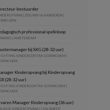
irecteur-bestuurder
INDEROPVANG ZEEUWS-VLAANDEREN |
ERNEUZEN
edagogisch professional spelinloop
YNAMO | AMSTERDAM
lustermanager bij SKG (28-32 uur)
TICHTING KINDERCENTRA GORINCHEM |
ORINCHEM
anager Kinderopvang bij Kinderopvang
KR (28-32 uur)
TICHTING KINDERCENTRA GORINCHEM |
ORINCHEM
rvaren Manager Kinderopvang (36 uur)
OLIDOE KINDEROPVANG | AALSMEER