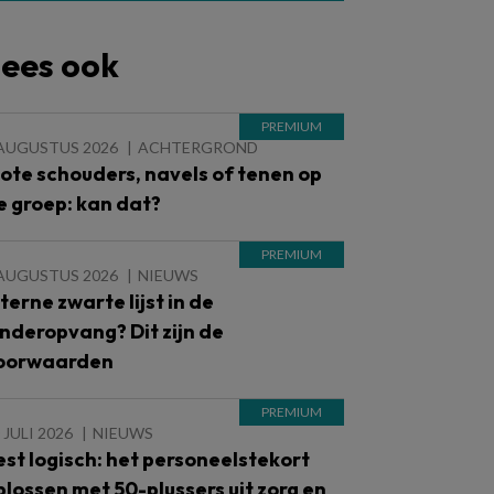
ees ook
 AUGUSTUS 2026
ACHTERGROND
lote schouders, navels of tenen op
e groep: kan dat?
 AUGUSTUS 2026
NIEUWS
nterne zwarte lijst in de
inderopvang? Dit zijn de
oorwaarden
 JULI 2026
NIEUWS
est logisch: het personeelstekort
plossen met 50-plussers uit zorg en