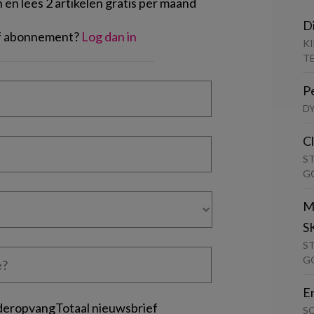
en lees 2 artikelen gratis per maand
D
of abonnement?
Log dan in
K
T
P
D
C
S
G
M
S
S
G
E
deropvangTotaal nieuwsbrief
S