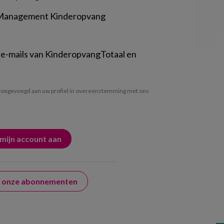
 Management Kinderopvang
 e-mails van KinderopvangTotaal en
oegevoegd aan uw profiel in overeenstemming met ons
er onze abonnementen