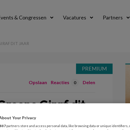
vents & Congressen
Vacatures
Partners
aal
IRAF DIT JAAR
PREMIUM
Opslaan
Reacties
Delen
0
Groene Giraf dit
About Your Privacy
887
partners store and access personal data, like browsing data or unique identifiers, 