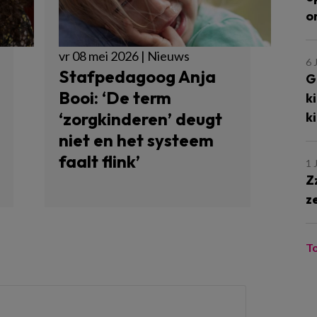
o
vr 08 mei 2026 | Nieuws
6 
Stafpedagoog Anja
G
Booi: ‘De term
k
‘zorgkinderen’ deugt
k
niet en het systeem
faalt flink’
1 
Z
z
T