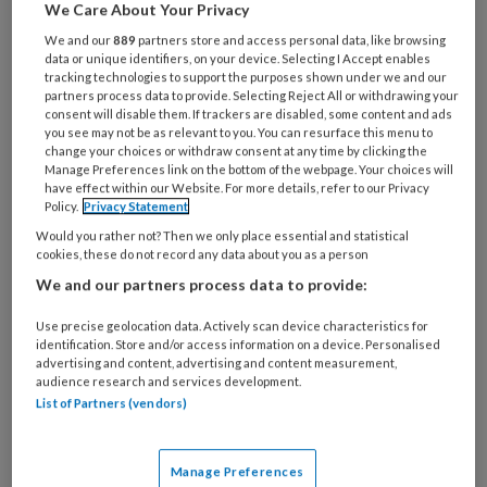
We Care About Your Privacy
Wat
We and our
889
partners store and access personal data, like browsing
data or unique identifiers, on your device. Selecting I Accept enables
is
tracking technologies to support the purposes shown under we and our
je
partners process data to provide. Selecting Reject All or withdrawing your
e-
consent will disable them. If trackers are disabled, some content and ads
Kies
you see may not be as relevant to you. You can resurface this menu to
mailadres?
je
change your choices or withdraw consent at any time by clicking the
*
*
Manage Preferences link on the bottom of the webpage. Your choices will
wachtwoord*
*
have effect within our Website. For more details, refer to our Privacy
Policy.
Privacy Statement
Kies
je
Would you rather not? Then we only place essential and statistical
cookies, these do not record any data about you as a person
functie
*
We and our partners process data to provide:
Bij
welke
Use precise geolocation data. Actively scan device characteristics for
identification. Store and/or access information on a device. Personalised
organisatie
advertising and content, advertising and content measurement,
werk
audience research and services development.
Untitled
Ontvang 2x per week de
je?
List of Partners (vendors)
KinderopvangTotaal nieuwsbrief
Manage Preferences
Ontvang iedere zondag het