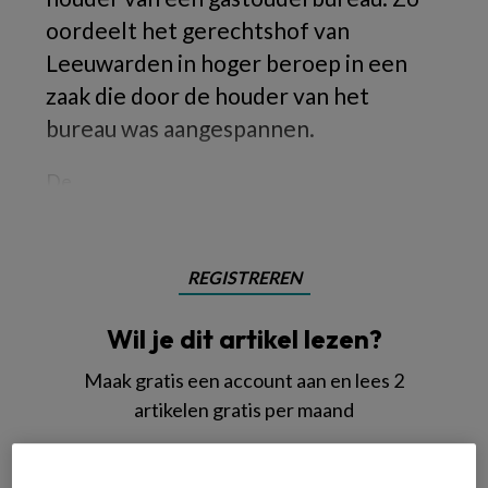
oordeelt het gerechtshof van
Leeuwarden in hoger beroep in een
zaak die door de houder van het
bureau was aangespannen.
De
REGISTREREN
Wil je dit artikel lezen?
Maak gratis een account aan en lees 2
artikelen gratis per maand
Al een account of abonnement?
Log dan in