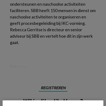
ondersteunen en naschoolse activiteiten
faciliteren. SBB heeft 150 mensen in dienst om
naschoolse activiteiten te organiseren en
geeft procesbegeleiding bij IKC-vorming.
Rebecca Gerritse is directeur en senior
adviseur bij SBB en vertelt hoe dit in zijn werk
gaat.
Rebecca
REGISTREREN
Wil je dit artikel lezen?