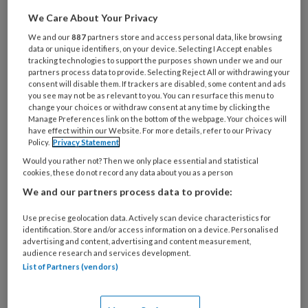
Maak gratis een account aan en lees 2
We Care About Your Privacy
artikelen gratis per maand
We and our
887
partners store and access personal data, like browsing
data or unique identifiers, on your device. Selecting I Accept enables
tracking technologies to support the purposes shown under we and our
Al een account of abonnement?
Log dan in
partners process data to provide. Selecting Reject All or withdrawing your
consent will disable them. If trackers are disabled, some content and ads
you see may not be as relevant to you. You can resurface this menu to
Wat
change your choices or withdraw consent at any time by clicking the
is
Manage Preferences link on the bottom of the webpage. Your choices will
have effect within our Website. For more details, refer to our Privacy
je
Policy.
Privacy Statement
e-
Kies
Would you rather not? Then we only place essential and statistical
mailadres?
cookies, these do not record any data about you as a person
je
*
*
wachtwoord*
*
We and our partners process data to provide:
Kies
Use precise geolocation data. Actively scan device characteristics for
je
identification. Store and/or access information on a device. Personalised
advertising and content, advertising and content measurement,
functie
*
audience research and services development.
Bij
List of Partners (vendors)
welke
organisatie