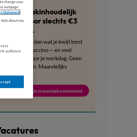
 to change your
the webpage.
Blijf vakinhoudelijk
cy Statement
scherp voor slechts €3
y data about you
per week.
Dat is minder dan wat je kwijt bent
access
aan een cappuccino — en veel
ent, audience
voedzamer voor je werkdag. Geen
verplichtingen. Maandelijks
opzegbaar.
Accept
Activeer mijn maandabonnement
acatures