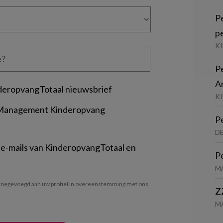
P
p
K
P
A
deropvangTotaal nieuwsbrief
KI
 Management Kinderopvang
P
D
 e-mails van KinderopvangTotaal en
P
M
oegevoegd aan uw profiel in overeenstemming met ons
Z
M