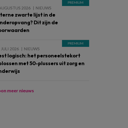
 AUGUSTUS 2026
NIEUWS
nterne zwarte lijst in de
inderopvang? Dit zijn de
oorwaarden
 JULI 2026
NIEUWS
est logisch: het personeelstekort
plossen met 50-plussers uit zorg en
nderwijs
oon meer nieuws