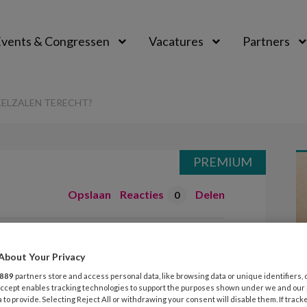
vents & Congressen
Vacatures
Partners
aal
EELZALEN TERECHT?
PREMIUM
Opslaan
Reacties
Delen
0
euterspeelzalen
About Your Privacy
889
partners store and access personal data, like browsing data or unique identifiers, 
 Accept enables tracking technologies to support the purposes shown under we and our
 to provide. Selecting Reject All or withdrawing your consent will disable them. If track