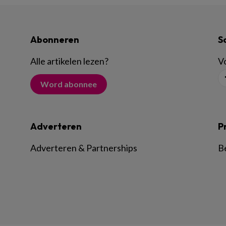
Abonneren
S
Alle artikelen lezen
?
Vo
Word abonnee
Adverteren
P
Adverteren & Partnerships
B