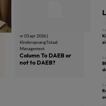
L
7
K
vr 03 apr 2026 |
z
KinderopvangTotaal
Management
Column To DAEB or
5
not to DAEB?
B
d
5
R
o