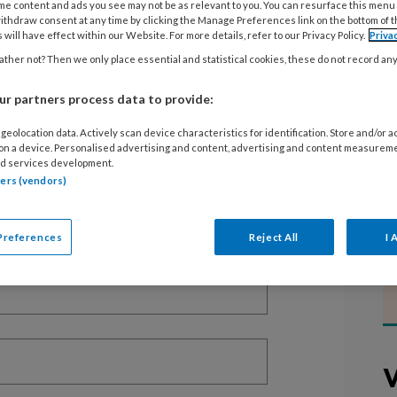
me content and ads you see may not be as relevant to you. You can resurface this menu
ithdraw consent at any time by clicking the Manage Preferences link on the bottom of 
 will have effect within our Website. For more details, refer to our Privacy Policy.
Priva
ther not? Then we only place essential and statistical cookies, these do not record an
EGISTREREN
r partners process data to provide:
t artikel lezen?
geolocation data. Actively scan device characteristics for identification. Store and/or 
 on a device. Personalised advertising and content, advertising and content measurem
d services development.
en lees 2 artikelen gratis per maand
tners (vendors)
of abonnement?
Log dan in
Preferences
Reject All
I 
V