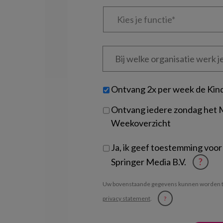
Kies
je
functie
*
Bij
welke
organisatie
werk
Untitled
Ontvang 2x per week de Kin
je?
Ontvang iedere zondag het
Weekoverzicht
Ja, ik geef toestemming voor
Springer Media B.V.
?
Uw bovenstaande gegevens kunnen worden t
privacy statement
.
?