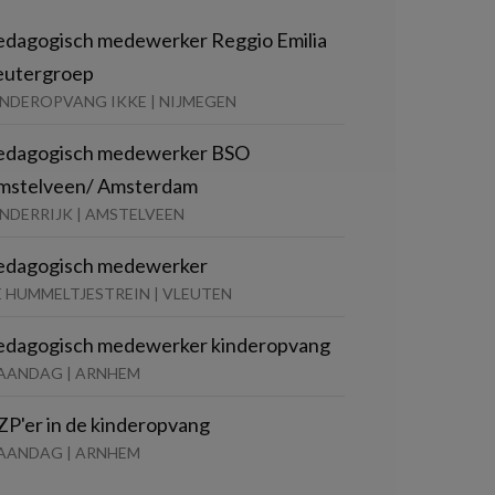
edagogisch medewerker Reggio Emilia
eutergroep
INDEROPVANG IKKE | NIJMEGEN
edagogisch medewerker BSO
mstelveen/ Amsterdam
NDERRIJK | AMSTELVEEN
edagogisch medewerker
E HUMMELTJESTREIN | VLEUTEN
edagogisch medewerker kinderopvang
AANDAG | ARNHEM
ZP'er in de kinderopvang
AANDAG | ARNHEM