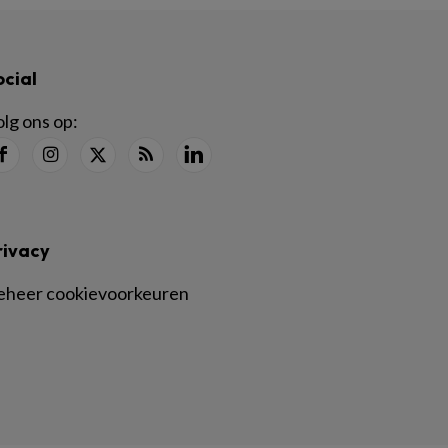
ocial
lg ons op:
rivacy
eheer cookievoorkeuren