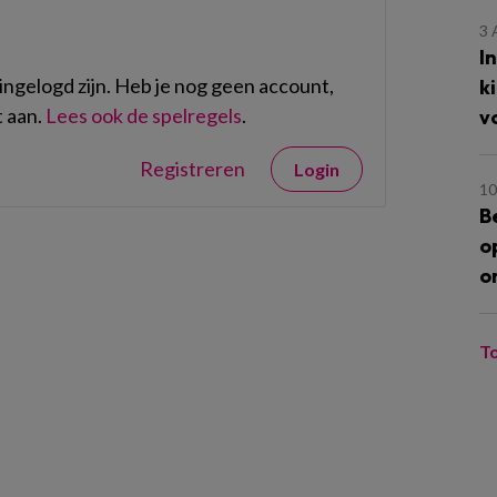
3
I
ngelogd zijn. Heb je nog geen account,
k
 aan.
Lees ook de spelregels
.
v
Registreren
Login
10
B
o
o
T