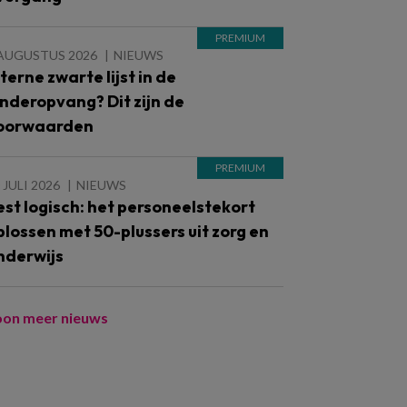
 AUGUSTUS 2026
NIEUWS
nterne zwarte lijst in de
inderopvang? Dit zijn de
oorwaarden
 JULI 2026
NIEUWS
est logisch: het personeelstekort
plossen met 50-plussers uit zorg en
nderwijs
oon meer nieuws