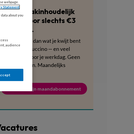
the webpage.
cy Statement
Blijf vakinhoudelijk
y data about you
scherp voor slechts €3
per week.
Dat is minder dan wat je kwijt bent
access
ent, audience
aan een cappuccino — en veel
voedzamer voor je werkdag. Geen
verplichtingen. Maandelijks
opzegbaar.
Accept
Activeer mijn maandabonnement
acatures