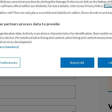
ithdraw consent at any time by clicking the Manage Preferences link on the bottom of 
 will have effect within our Website. For more details, refer to our Privacy Policy.
Priva
ther not? Then we only place essential and statistical cookies, these do not record an
EGISTREREN
r partners process data to provide:
t artikel lezen?
geolocation data. Actively scan device characteristics for identification. Store and/or 
en lees 2 artikelen gratis per maand
 on a device. Personalised advertising and content, advertising and content measurem
d services development.
tners (vendors)
of abonnement?
Log dan in
Preferences
Reject All
I 
V