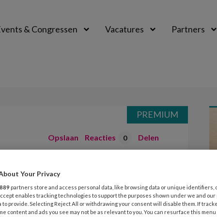
vents & Congressen
Vacatures
Partners
aal
PREMIUM
Opslaan
Reacties
Delen
0
About Your Privacy
889
partners store and access personal data, like browsing data or unique identifiers, 
 Accept enables tracking technologies to support the purposes shown under we and our
 to provide. Selecting Reject All or withdrawing your consent will disable them. If track
me content and ads you see may not be as relevant to you. You can resurface this menu