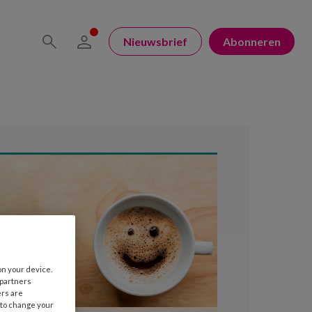
Nieuwsbrief
Abonneren
on your device.
 partners
ers are
 to change your