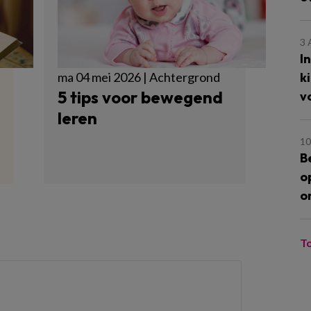
3
I
k
ma 04 mei 2026 | Achtergrond
5 tips voor bewegend
v
leren
10
B
o
o
T