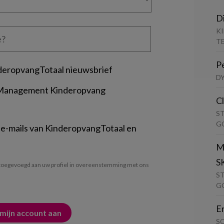
D
K
T
P
deropvangTotaal nieuwsbrief
D
 Management Kinderopvang
C
S
G
 e-mails van KinderopvangTotaal en
M
S
oegevoegd aan uw profiel in overeenstemming met ons
S
G
E
S