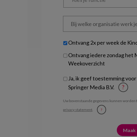
functie
*
Bij
welke
organisatie
werk
Untitled
Ontvang 2x per week de Kin
je?
Ontvang iedere zondag het
Weekoverzicht
Ja, ik geef toestemming voor
Springer Media B.V.
?
Uw bovenstaande gegevens kunnen worden t
privacy statement
.
?