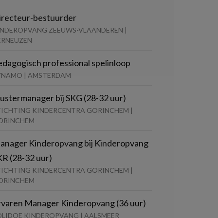
irecteur-bestuurder
INDEROPVANG ZEEUWS-VLAANDEREN |
ERNEUZEN
edagogisch professional spelinloop
YNAMO | AMSTERDAM
lustermanager bij SKG (28-32 uur)
TICHTING KINDERCENTRA GORINCHEM |
ORINCHEM
anager Kinderopvang bij Kinderopvang
KR (28-32 uur)
TICHTING KINDERCENTRA GORINCHEM |
ORINCHEM
rvaren Manager Kinderopvang (36 uur)
OLIDOE KINDEROPVANG | AALSMEER