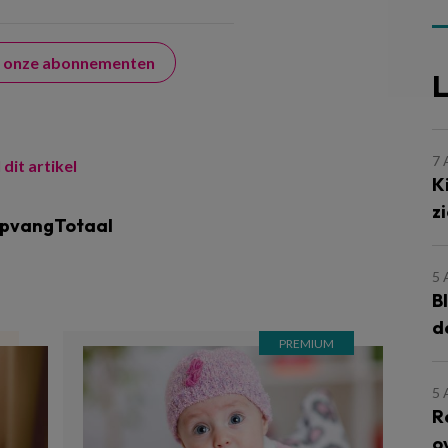
er onze abonnementen
L
7
 dit artikel
K
z
opvangTotaal
5
B
d
5
R
o