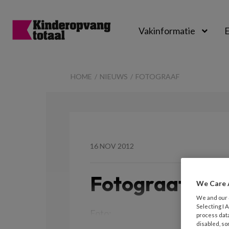
Vakinformatie
E
Kinderopvangtot
HOME
NIEUWS
FOTOGRAAF
16 NOV 2012
Fotograaf
We Care 
We and our
Selecting I
Foto:
process data
disabled, so