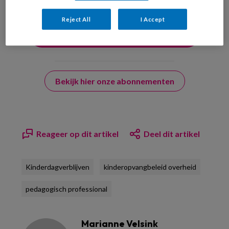
Reject All
I Accept
Bekijk hier onze abonnementen
Reageer op dit artikel
Deel dit artikel
Kinderdagverblijven
kinderopvangbeleid overheid
pedagogisch professional
Marianne Velsink