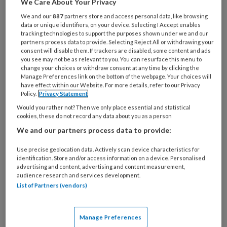
We Care About Your Privacy
Bij
welke
We and our
887
partners store and access personal data, like browsing
data or unique identifiers, on your device. Selecting I Accept enables
organisatie
tracking technologies to support the purposes shown under we and our
werk
partners process data to provide. Selecting Reject All or withdrawing your
Untitled
Ontvang 2x per week de
je?
consent will disable them. If trackers are disabled, some content and ads
you see may not be as relevant to you. You can resurface this menu to
KinderopvangTotaal nieuwsbrief
change your choices or withdraw consent at any time by clicking the
Manage Preferences link on the bottom of the webpage. Your choices will
have effect within our Website. For more details, refer to our Privacy
Ontvang iedere zondag het
Policy.
Privacy Statement
Management Kinderopvang
Would you rather not? Then we only place essential and statistical
Weekoverzicht
cookies, these do not record any data about you as a person
We and our partners process data to provide:
Ja, ik geef toestemming voor e-mails
Use precise geolocation data. Actively scan device characteristics for
van KinderopvangTotaal en
identification. Store and/or access information on a device. Personalised
Springer Media B.V.
?
advertising and content, advertising and content measurement,
audience research and services development.
List of Partners (vendors)
Uw bovenstaande gegevens kunnen worden toegevoegd aan
uw profiel in overeenstemming met ons
privacy statement
.
Manage Preferences
?