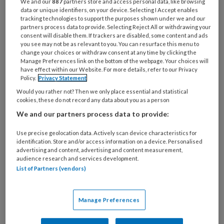
We and our
887
partners store and access personal data, like browsing
Bij
data or unique identifiers, on your device. Selecting I Accept enables
welke
tracking technologies to support the purposes shown under we and our
organisatie
partners process data to provide. Selecting Reject All or withdrawing your
consent will disable them. If trackers are disabled, some content and ads
werk
Untitled
you see may not be as relevant to you. You can resurface this menu to
Ontvang 2x per week de
je?
change your choices or withdraw consent at any time by clicking the
KinderopvangTotaal nieuwsbrief
Manage Preferences link on the bottom of the webpage. Your choices will
have effect within our Website. For more details, refer to our Privacy
Policy.
Privacy Statement
Ontvang iedere zondag het
Would you rather not? Then we only place essential and statistical
Management Kinderopvang
cookies, these do not record any data about you as a person
Weekoverzicht
We and our partners process data to provide:
Use precise geolocation data. Actively scan device characteristics for
Ja, ik geef toestemming voor e-mails
identification. Store and/or access information on a device. Personalised
van KinderopvangTotaal en
advertising and content, advertising and content measurement,
audience research and services development.
Springer Media B.V.
?
List of Partners (vendors)
Uw bovenstaande gegevens kunnen worden toegevoegd aan
Manage Preferences
uw profiel in overeenstemming met ons
privacy statement
.
?