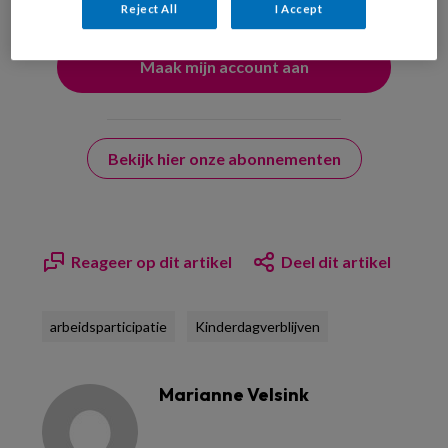
Reject All
I Accept
Bekijk hier onze abonnementen
Reageer op dit artikel
Deel dit artikel
arbeidsparticipatie
Kinderdagverblijven
Marianne Velsink