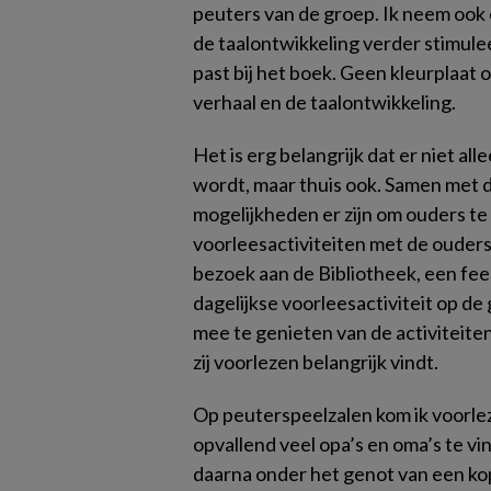
peuters van de groep. Ik neem ook 
de taalontwikkeling verder stimulee
past bij het boek. Geen kleurplaat 
verhaal en de taalontwikkeling.
Het is erg belangrijk dat er niet a
wordt, maar thuis ook. Samen met 
mogelijkheden er zijn om ouders te
voorleesactiviteiten met de ouders
bezoek aan de Bibliotheek, een fee
dagelijkse voorleesactiviteit op d
mee te genieten van de activiteiten
zij voorlezen belangrijk vindt.
Op peuterspeelzalen kom ik voorlez
opvallend veel opa’s en oma’s te v
daarna onder het genot van een kop