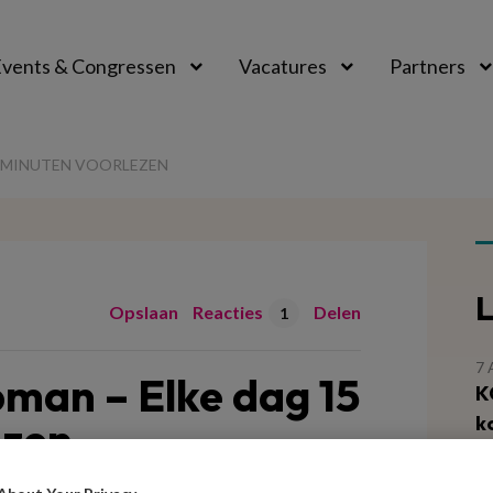
vents & Congressen
Vacatures
Partners
aal
5 MINUTEN VOORLEZEN
L
Opslaan
Reacties
Delen
1
7
man – Elke dag 15
K
k
ezen
ee