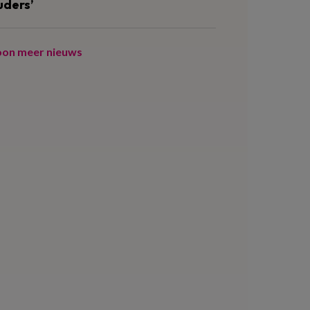
uders’
oon meer nieuws