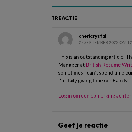
1 REACTIE
chericrystal
27 SEPTEMBER 2022 OM 12
This is an outstanding article, T
Manager at
British Resume Writ
sometimes I can’t spend time our
I’m daily giving time our Family. T
Log in om een opmerking achter 
Geef je reactie