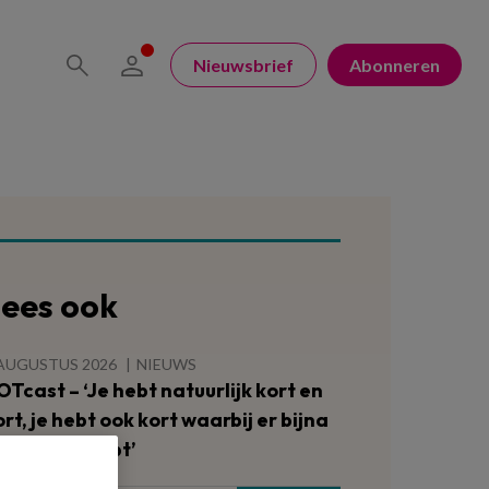
Nieuwsbrief
Abonneren
ees ook
 AUGUSTUS 2026
NIEUWS
OTcast – ‘Je hebt natuurlijk kort en
ort, je hebt ook kort waarbij er bijna
n bil uitfloept’