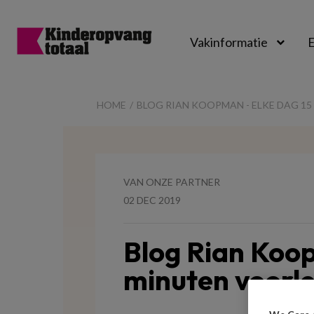
Vakinformatie
E
Kinderopvangtot
HOME
BLOG RIAN KOOPMAN - ELKE DAG 1
VAN ONZE PARTNER
02 DEC 2019
Blog Rian Koop
minuten voorl