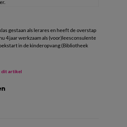
er.
las gestaan als lerares en heeft de overstap
 nu 4 jaar werkzaam als (voor)leesconsulente
oekstart in de kinderopvang (Bibliotheek
 dit artikel
en