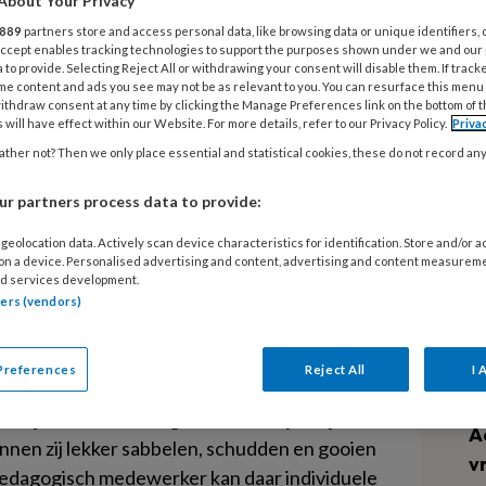
About Your Privacy
r aan ieder kind! Dat voorkomt
7
889
partners store and access personal data, like browsing data or unique identifiers, 
ot het leesplezier. Deze boodschap
 Accept enables tracking technologies to support the purposes shown under we and our
K
 to provide. Selecting Reject All or withdrawing your consent will disable them. If track
eesconsulent standaard mee aan
z
me content and ads you see may not be as relevant to you. You can resurface this menu
ithdraw consent at any time by clicking the Manage Preferences link on the bottom of 
 will have effect within our Website. For more details, refer to our Privacy Policy.
Priva
ther not? Then we only place essential and statistical cookies, these do not record an
6
et vaak een eyeopener dat je baby’s van
K
. Ik laat zien hoe je baby’s voorleest, vertel
r partners process data to provide:
j
er te onderscheiden zijn en hoe je hierop
geolocation data. Actively scan device characteristics for identification. Store and/or 
die passen bij de verschillende
 on a device. Personalised advertising and content, advertising and content measurem
 in gesprek hoe je het voorlezen een vast
d services development.
5
tners (vendors)
l tot succes? Goede afspraken maken met
B
 juiste boeken op de juiste plek en bouw een
d
Preferences
Reject All
I 
4
t bijvoorbeeld heel goed om boekjes bij het
A
nnen zij lekker sabbelen, schudden en gooien
v
 pedagogisch medewerker kan daar individuele