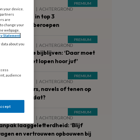
 AUGUSTUS 2026
ACHTERGROND
on your device.
 partners
inderopvang in top 3
ers are
iekteverzuimberoepen
 to change your
the webpage.
cy Statement
y data about you
 AUGUSTUS 2026
ACHTERGROND
inderen die je bijblijven: ‘Daar moet
e ’s avonds niet lopen hoor juf’
access
ent, audience
 AUGUSTUS 2026
ACHTERGROND
lote schouders, navels of tenen op
e groep: kan dat?
Accept
 AUGUSTUS 2026
ACHTERGROND
anpak laaggeletterdheid: ‘Blijf
ragen en vertrouwen opbouwen bij