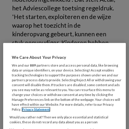
het Adviescollege toetsing regeldruk.
'Het starten, exploiteren en de wijze
waarop het toezicht in de
kinderopvang gebeurt, kunnen een
stuk eenvoudiger. Kinderen hebben
goede wettelijke bescherming nodig,
We Care About Your Privacy
maar we zijn nu te ver doorgeschoten
We and our
889
partners store and access personal data, like browsing
in onze regelzucht', meent het
data or unique identifiers, on your device. Selecting I Accept enables
tracking technologies to support the purposes shown under we and our
adviesorgaan.
partners process data to provide. Selecting Reject All or withdrawing your
consent will disable them. If trackers are disabled, some content and ads
Tja,
you see may not be as relevant to you. You can resurface this menu to
change your choices or withdraw consent at any time by clicking the
Manage Preferences link on the bottom of the webpage. Your choices will
have effect within our Website. For more details, refer to our Privacy
Policy.
Privacy Statement
REGISTREREN
Would you rather not? Then we only place essential and statistical
cookies, these do not record any data about you as a person