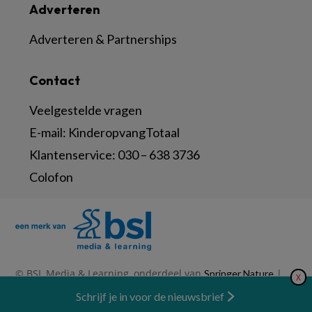
Adverteren
Adverteren & Partnerships
Contact
Veelgestelde vragen
E-mail:
KinderopvangTotaal
Klantenservice:
030 – 638 3736
Colofon
© BSL Media & Learning, onderdeel van
|
Springer Nature
X
|
|
Privacy Statement
Disclaimer
Voorwaarden
Nieuwsbrief
Schrijf je in voor de nieuwsbrief
Abonneren