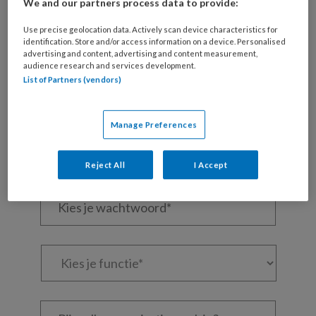
We and our partners process data to provide:
Wil je dit artikel lezen?
Use precise geolocation data. Actively scan device characteristics for
Maak gratis een account aan en lees 2
identification. Store and/or access information on a device. Personalised
artikelen gratis per maand
advertising and content, advertising and content measurement,
audience research and services development.
List of Partners (vendors)
Al een account of abonnement?
Log dan in
Manage Preferences
Wat
is
je
Reject All
I Accept
e-
Kies
mailadres?
je
*
*
wachtwoord*
*
Kies
je
functie
*
Bij