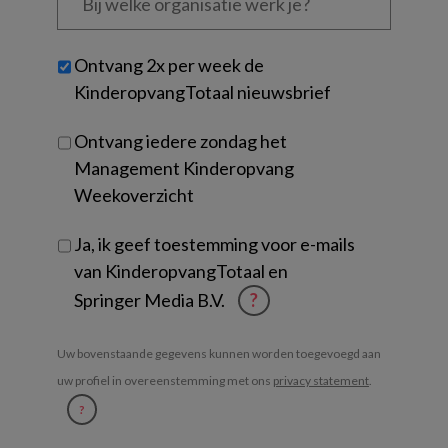
welke
organisatie
werk
Untitled
Ontvang 2x per week de
je?
KinderopvangTotaal nieuwsbrief
Ontvang iedere zondag het
Management Kinderopvang
Weekoverzicht
Ja, ik geef toestemming voor e-mails
van KinderopvangTotaal en
Springer Media B.V.
?
Uw bovenstaande gegevens kunnen worden toegevoegd aan
uw profiel in overeenstemming met ons
privacy statement
.
?