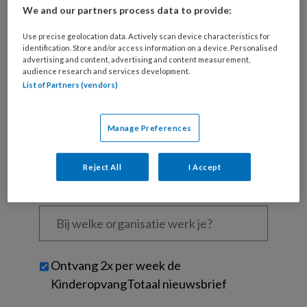
Al een account of abonnement?
Log dan in
We and our partners process data to provide:
Use precise geolocation data. Actively scan device characteristics for
Wat
identification. Store and/or access information on a device. Personalised
is
advertising and content, advertising and content measurement,
je
audience research and services development.
List of Partners (vendors)
e-
Kies
mailadres?
je
*
*
wachtwoord*
*
Manage Preferences
Kies
je
Reject All
I Accept
functie
*
Bij
welke
organisatie
werk
Untitled
Ontvang 2x per week de
je?
KinderopvangTotaal nieuwsbrief