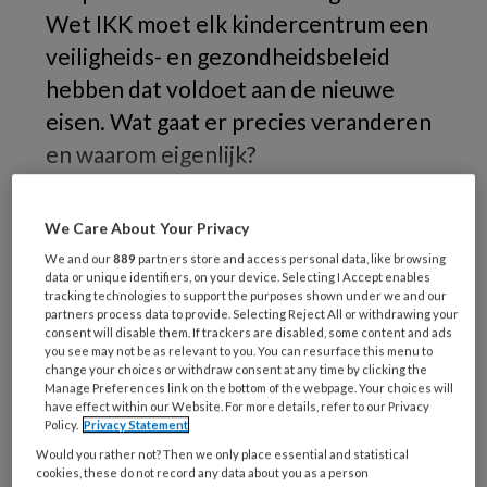
Wet IKK moet elk kindercentrum een
veiligheids- en gezondheidsbeleid
hebben dat voldoet aan de nieuwe
eisen. Wat gaat er precies veranderen
en waarom eigenlijk?
De
We Care About Your Privacy
We and our
889
partners store and access personal data, like browsing
data or unique identifiers, on your device. Selecting I Accept enables
tracking technologies to support the purposes shown under we and our
REGISTREREN
partners process data to provide. Selecting Reject All or withdrawing your
consent will disable them. If trackers are disabled, some content and ads
you see may not be as relevant to you. You can resurface this menu to
Wil je dit artikel lezen?
change your choices or withdraw consent at any time by clicking the
Manage Preferences link on the bottom of the webpage. Your choices will
Maak gratis een account aan en lees 2
have effect within our Website. For more details, refer to our Privacy
Policy.
Privacy Statement
artikelen gratis per maand
Would you rather not? Then we only place essential and statistical
cookies, these do not record any data about you as a person