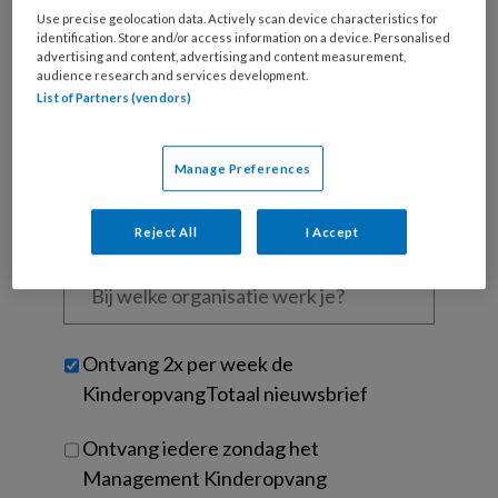
Wat
Use precise geolocation data. Actively scan device characteristics for
is
identification. Store and/or access information on a device. Personalised
je
advertising and content, advertising and content measurement,
e-
audience research and services development.
Kies
List of Partners (vendors)
mailadres?
je
*
*
wachtwoord*
*
Manage Preferences
Kies
je
functie
*
Reject All
I Accept
Bij
welke
organisatie
werk
Untitled
Ontvang 2x per week de
je?
KinderopvangTotaal nieuwsbrief
Ontvang iedere zondag het
Management Kinderopvang