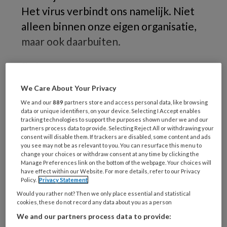
Het virus verbindt ons namelijk. Niet
alleen binnen onze eigen organisatie,
maar ook daarbuiten.
Sinds
We Care About Your Privacy
We and our
889
partners store and access personal data, like browsing
REGISTREREN
data or unique identifiers, on your device. Selecting I Accept enables
tracking technologies to support the purposes shown under we and our
partners process data to provide. Selecting Reject All or withdrawing your
Wil je dit artikel lezen?
consent will disable them. If trackers are disabled, some content and ads
you see may not be as relevant to you. You can resurface this menu to
change your choices or withdraw consent at any time by clicking the
Maak gratis een account aan en lees 2
Manage Preferences link on the bottom of the webpage. Your choices will
artikelen gratis per maand
have effect within our Website. For more details, refer to our Privacy
Policy.
Privacy Statement
Would you rather not? Then we only place essential and statistical
Al een account of abonnement?
Log dan in
cookies, these do not record any data about you as a person
We and our partners process data to provide: