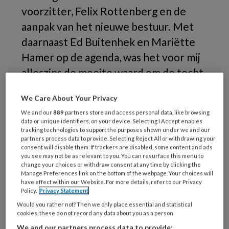
voorzitter, Felix Rottenberg en de
aanpak van het nieuwe bestuur. Met
daarnaast Ed Buitenhek en Mariëtte
Hamer op de agenda, was het voor mij
alleszins de moeite waard om de tocht
naar Schipluiden te maken.
We Care About Your Privacy
Bij
We and our
889
partners store and access personal data, like browsing
data or unique identifiers, on your device. Selecting I Accept enables
tracking technologies to support the purposes shown under we and our
partners process data to provide. Selecting Reject All or withdrawing your
consent will disable them. If trackers are disabled, some content and ads
you see may not be as relevant to you. You can resurface this menu to
REGISTREREN
change your choices or withdraw consent at any time by clicking the
Manage Preferences link on the bottom of the webpage. Your choices will
have effect within our Website. For more details, refer to our Privacy
Wil je dit artikel lezen?
Policy.
Privacy Statement
Maak gratis een account aan en lees 2
Would you rather not? Then we only place essential and statistical
cookies, these do not record any data about you as a person
artikelen gratis per maand
We and our partners process data to provide: