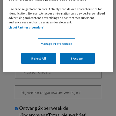
Al een account of abonnement?
Log dan in
Use precise geolocation data. Actively scan device characteristics for
identification. Store and/or access information on a device. Personalised
advertising and content, advertising and content measurement,
audience research and services development.
Wat
List of Partners (vendors)
is
je
e-
Kies
Manage Preferences
mailadres?
je
*
*
wachtwoord*
*
Reject All
I Accept
Kies
je
functie
*
Bij
welke
organisatie
werk
Untitled
Ontvang 2x per week de
je?
KinderopvangTotaal nieuwsbrief