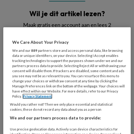
Wil je dit artikel lezen?
Maak gratis een account aan en lees 2
artikelen gratis per maand
We Care About Your Privacy
Al een account of abonnement?
Log dan in
We and our
889
partners store and access personal data, like browsing
data or unique identifiers, on your device. Selecting I Accept enables
tracking technologies to support the purposes shown under we and our
Wat
partners process data to provide. Selecting Reject All or withdrawing your
consent will disable them. If trackers are disabled, some content and ads
is
you see may not be as relevant to you. You can resurface this menu to
je
change your choices or withdraw consent at any time by clicking the
e-
Manage Preferences link on the bottom of the webpage. Your choices will
Kies
have effect within our Website. For more details, refer to our Privacy
mailadres?
je
Policy.
Privacy Statement
*
*
wachtwoord*
*
Would you rather not? Then we only place essential and statistical
cookies, these do not record any data about you as a person
Kies
We and our partners process data to provide:
je
functie
*
Use precise geolocation data. Actively scan device characteristics for