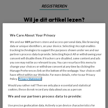
REGISTREREN
Wil je dit artikel lezen?
Maak gratis een account aan en lees 2
artikelen gratis per maand
We Care About Your Privacy
We and our
889
partners store and access personal data, like browsing
Al een account of abonnement?
Log dan in
data or unique identifiers, on your device. Selecting I Accept enables
tracking technologies to support the purposes shown under we and our
partners process data to provide. Selecting Reject All or withdrawing your
consent will disable them. If trackers are disabled, some content and ads
Wat
you see may not be as relevant to you. You can resurface this menu to
is
change your choices or withdraw consent at any time by clicking the
Manage Preferences link on the bottom of the webpage. Your choices will
je
have effect within our Website. For more details, refer to our Privacy
e-
Policy.
Privacy Statement
Kies
mailadres?
je
Would you rather not? Then we only place essential and statistical
*
*
cookies, these do not record any data about you as a person
wachtwoord*
*
We and our partners process data to provide:
Kies
je
Use precise geolocation data. Actively scan device characteristics for