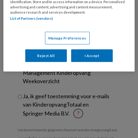
identification. Store and/or access information on a device. Personalised
functie
*
advertising and content, advertising and content measurement,
audience research and services development.
Bij
List of Partners (vendors)
welke
organisatie
werk
Untitled
Manage Preferences
Ontvang 2x per week de
je?
KinderopvangTotaal nieuwsbrief
Reject All
I Accept
Ontvang iedere zondag het
Management Kinderopvang
Weekoverzicht
Ja, ik geef toestemming voor e-mails
van KinderopvangTotaal en
Springer Media B.V.
?
Uw bovenstaande gegevens kunnen worden toegevoegd aan