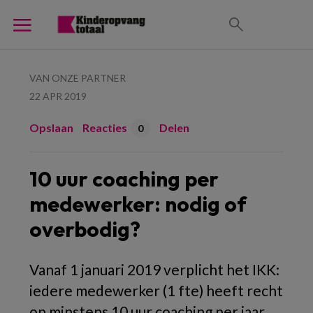
VAN ONZE PARTNER
22 APR 2019
Opslaan
Reacties
Delen
0
10 uur coaching per
medewerker: nodig of
overbodig?
Vanaf 1 januari 2019 verplicht het IKK:
iedere medewerker (1 fte) heeft recht
op minstens 10 uur coaching per jaar.