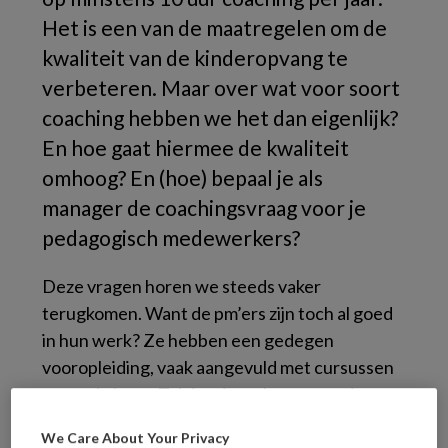
Het is een van de maatregelen om de
kwaliteit van de kinderopvang te
verbeteren. Maar over wat voor soort
coaching hebben we het dan eigenlijk?
En hoe gaat hiermee de kwaliteit
omhoog? En (hoe) bepaal je als
manager de coachingsvraag voor je
pedagogisch medewerkers?
Deze vragen horen we steeds vaker
terugkomen. Want de pm’ers zijn toch al goed
in hun werk? Ze hebben een gedegen
vooropleiding, vaak aangevuld met cursussen
en workshops. Tel daar jarenlange ervaring en
grote betrokkenheid bij de kinderen bij op en
We Care About Your Privacy