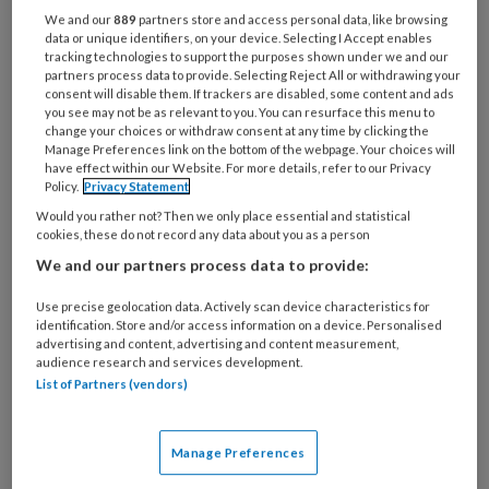
zie; hier staat een geweldige pedagogisch
We and our
889
partners store and access personal data, like browsing
medewerker! In veel gevallen is dat natuurlijk
data or unique identifiers, on your device. Selecting I Accept enables
ook zo, maar werken met kinderen blijft
tracking technologies to support the purposes shown under we and our
partners process data to provide. Selecting Reject All or withdrawing your
mensenwerk. De ene groep kinderen is de
consent will disable them. If trackers are disabled, some content and ads
you see may not be as relevant to you. You can resurface this menu to
andere niet. Een groep drukke jongens van
change your choices or withdraw consent at any time by clicking the
dezelfde leeftijd geeft bijvoorbeeld een hele
Manage Preferences link on the bottom of the webpage. Your choices will
have effect within our Website. For more details, refer to our Privacy
andere dynamiek dan een verticale groep met
Policy.
Privacy Statement
een aantal baby’s. Ook elke pedagogisch
Would you rather not? Then we only place essential and statistical
medewerker zit anders in elkaar: waar de één
cookies, these do not record any data about you as a person
een belemmering ziet, ziet de ander een
We and our partners process data to provide:
uitdaging. Hoe gaat jouw organisatie daarmee
Use precise geolocation data. Actively scan device characteristics for
om? Worden je medewerkers uitgedaagd door
identification. Store and/or access information on a device. Personalised
advertising and content, advertising and content measurement,
jou als leidinggevende? Krijgen zij wel eens
audience research and services development.
feedback van een collega? Of geeft de pm’er
List of Partners (vendors)
zelf wel eens aan dat ze het gevoel heeft dat
een situatie beter of anders aangepakt had
Manage Preferences
kunnen worden? Of denk jij dat er méér te