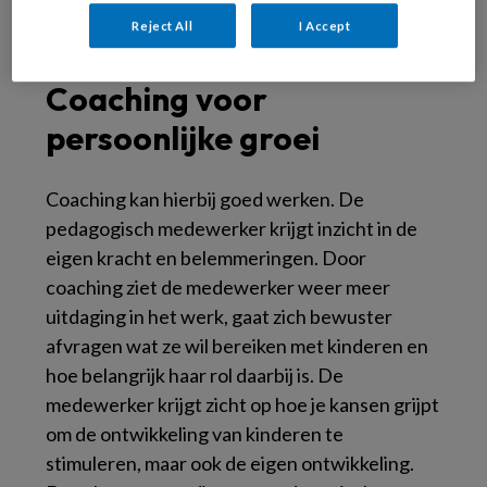
halen valt uit bijvoorbeeld de
Reject All
I Accept
voorleesmomenten?
Coaching voor
persoonlijke groei
Coaching kan hierbij goed werken. De
pedagogisch medewerker krijgt inzicht in de
eigen kracht en belemmeringen. Door
coaching ziet de medewerker weer meer
uitdaging in het werk, gaat zich bewuster
afvragen wat ze wil bereiken met kinderen en
hoe belangrijk haar rol daarbij is. De
medewerker krijgt zicht op hoe je kansen grijpt
om de ontwikkeling van kinderen te
stimuleren, maar ook de eigen ontwikkeling.