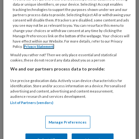
Bij
data or unique identifiers, on your device. Selecting I Accept enables
welke
tracking technologies to support the purposes shown under we and our
partners process data to provide. Selecting Reject All or withdrawing your
organisatie
consent will disable them. If trackers are disabled, some content and ads
werk
you see may not be as relevant to you. You can resurface this menu to
Untitled
Ontvang 2x per week de
je?
change your choices or withdraw consent at any time by clicking the
Manage Preferences link on the bottom of the webpage. Your choices will
KinderopvangTotaal nieuwsbrief
have effect within our Website. For more details, refer to our Privacy
Policy.
Privacy Statement
Ontvang iedere zondag het
Would you rather not? Then we only place essential and statistical
cookies, these do not record any data about you as a person
Management Kinderopvang
We and our partners process data to provide:
Weekoverzicht
Use precise geolocation data. Actively scan device characteristics for
Ja, ik geef toestemming voor e-mails
identification. Store and/or access information on a device. Personalised
advertising and content, advertising and content measurement,
van KinderopvangTotaal en
audience research and services development.
Springer Media B.V.
?
List of Partners (vendors)
Uw bovenstaande gegevens kunnen worden toegevoegd aan
Manage Preferences
uw profiel in overeenstemming met ons
privacy statement
.
?