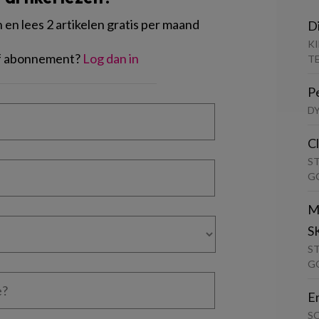
en lees 2 artikelen gratis per maand
D
K
of abonnement?
Log dan in
T
P
D
C
S
G
M
S
S
G
E
S