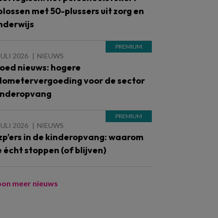
plossen met 50-plussers uit zorg en
nderwijs
JULI 2026
NIEUWS
oed nieuws: hogere
ilometervergoeding voor de sector
inderopvang
JULI 2026
NIEUWS
zp’ers in de kinderopvang: waarom
e écht stoppen (of blijven)
oon meer nieuws