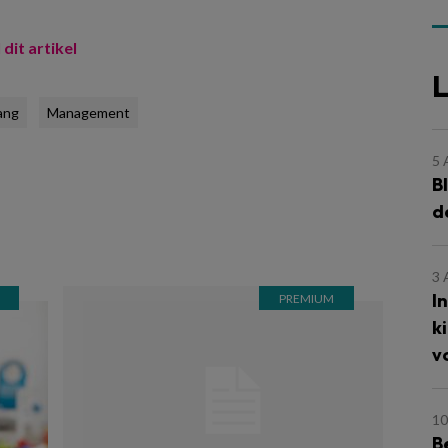
 dit artikel
L
ang
Management
5
B
d
3
I
k
v
10
B