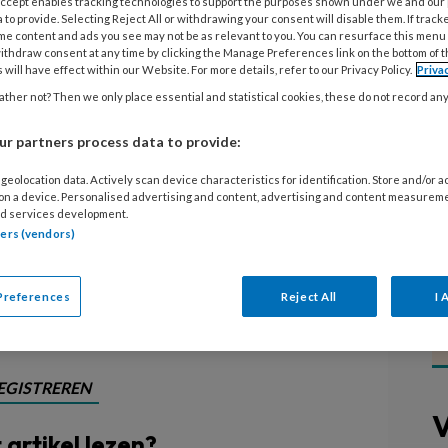
 Accept enables tracking technologies to support the purposes shown under we and our
deropvang, een initiatief van de
 to provide. Selecting Reject All or withdrawing your consent will disable them. If track
pvang, BOink, Voor Werkende ouders,
me content and ads you see may not be as relevant to you. You can resurface this menu
ithdraw consent at any time by clicking the Manage Preferences link on the bottom of 
abo, heeft geresulteerd in een boek
 will have effect within our Website. For more details, refer to our Privacy Policy.
Priva
 campagne zijn verwerkt. Minister
ther not? Then we only place essential and statistical cookies, these do not record an
rote Boek van de Kinderopvang in
r partners process data to provide:
ergadering van de Brancheorganisatie
geolocation data. Actively scan device characteristics for identification. Store and/or 
ecember wordt het boek ook
 on a device. Personalised advertising and content, advertising and content measurem
d services development.
rders kinderopvang in de Tweede
tners (vendors)
Preferences
Reject All
I 
EGISTREREN
V
t artikel lezen?