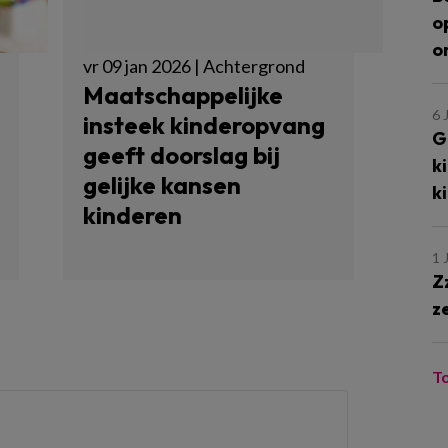
o
o
vr 09 jan 2026 | Achtergrond
Maatschappelijke
6 
insteek kinderopvang
G
geeft doorslag bij
k
gelijke kansen
k
kinderen
1 
Z
z
T