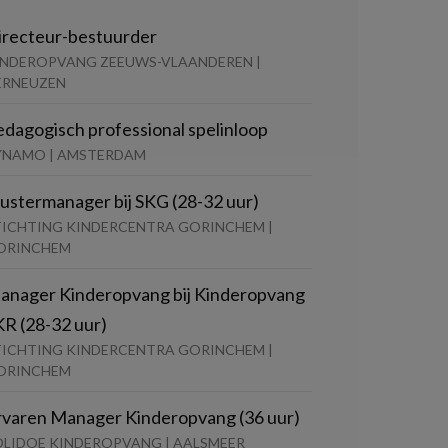
irecteur-bestuurder
INDEROPVANG ZEEUWS-VLAANDEREN |
ERNEUZEN
edagogisch professional spelinloop
YNAMO | AMSTERDAM
lustermanager bij SKG (28-32 uur)
TICHTING KINDERCENTRA GORINCHEM |
ORINCHEM
anager Kinderopvang bij Kinderopvang
KR (28-32 uur)
TICHTING KINDERCENTRA GORINCHEM |
ORINCHEM
rvaren Manager Kinderopvang (36 uur)
OLIDOE KINDEROPVANG | AALSMEER