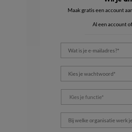
Maak gratis een account aan 
Al een account 
Wat
is
je
e-
Kies
mailadres?
je
*
*
wachtwoord*
*
Kies
je
functie
*
Bij
welke
organisatie