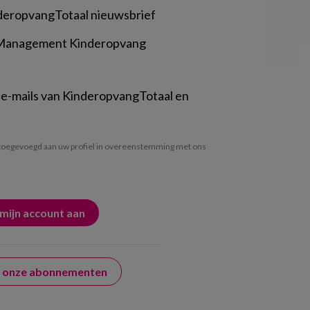
deropvangTotaal nieuwsbrief
 Management Kinderopvang
 e-mails van KinderopvangTotaal en
oegevoegd aan uw profiel in overeenstemming met ons
er onze abonnementen