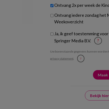
werk
Untitled
Ontvang 2x per week de Kin
je?
Ontvang iedere zondag het
Weekoverzicht
Ja, ik geef toestemming voor
Springer Media B.V.
?
Uw bovenstaande gegevens kunnen worden t
privacy statement
.
?
Bekijk hi