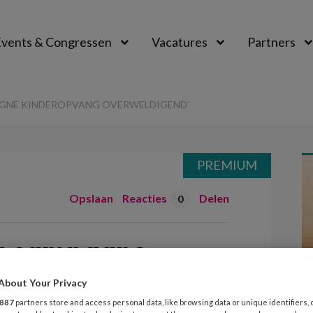
vents & Congressen
Vacatures
Partners
aal
GNE KINDEROPVANG OVERWELDIGEND’
PREMIUM
Opslaan
Reacties
Delen
0
or campagne
overweldigend’
About Your Privacy
887
partners store and access personal data, like browsing data or unique identifiers, 