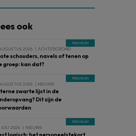
ees ook
 AUGUSTUS 2026
ACHTERGROND
lote schouders, navels of tenen op
e groep: kan dat?
 AUGUSTUS 2026
NIEUWS
nterne zwarte lijst in de
inderopvang? Dit zijn de
oorwaarden
 JULI 2026
NIEUWS
est logisch: het personeelstekort