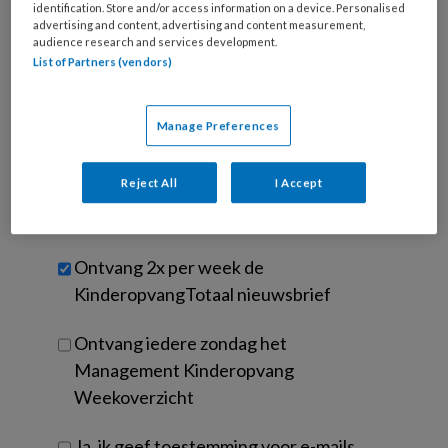
e-
identification. Store and/or access information on a device. Personalised
Kies
advertising and content, advertising and content measurement,
mailadres?
je
audience research and services development.
*
*
wachtwoord*
*
List of Partners (vendors)
Kies
je
Manage Preferences
functie
*
Bij
Reject All
I Accept
welke
organisatie
werk
Untitled
Ontvang 2x per week de
je?
KinderopvangTotaal nieuwsbrief
Ontvang iedere zondag het
Management Kinderopvang
Weekoverzicht
Ja, ik geef toestemming voor e-mails