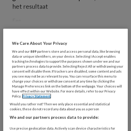
het resultaat
Een
We Care About Your Privacy
REGISTREREN
We and our
889
partners store and access personal data, like browsing
data or unique identifiers, on your device. Selecting I Accept enables
Wil je dit artikel lezen?
tracking technologies to support the purposes shown under we and our
partners process data to provide. Selecting Reject All or withdrawing your
consent will disable them. If trackers are disabled, some content and ads
Maak gratis een account aan en lees 2
you see may not be as relevant to you. You can resurface this menu to
artikelen gratis per maand
change your choices or withdraw consent at any time by clicking the
Manage Preferences link on the bottom of the webpage. Your choices will
have effect within our Website. For more details, refer to our Privacy
Al een account of abonnement?
Log dan in
Policy.
Privacy Statement
Would you rather not? Then we only place essential and statistical
cookies, these do not record any data about you as a person
Wat
We and our partners process data to provide:
is
je
Use precise geolocation data. Actively scan device characteristics for