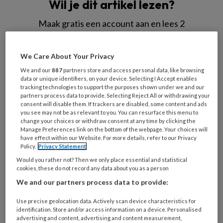
Wil je dit artikel lezen?
Maak gratis een account aan en lees 2
artikelen gratis per maand
We Care About Your Privacy
Al een account of abonnement?
Log dan in
We and our
887
partners store and access personal data, like browsing
data or unique identifiers, on your device. Selecting I Accept enables
tracking technologies to support the purposes shown under we and our
Wat
partners process data to provide. Selecting Reject All or withdrawing your
is
consent will disable them. If trackers are disabled, some content and ads
je
you see may not be as relevant to you. You can resurface this menu to
change your choices or withdraw consent at any time by clicking the
e-
Kies
Manage Preferences link on the bottom of the webpage. Your choices will
mailadres?
have effect within our Website. For more details, refer to our Privacy
je
*
*
Policy.
Privacy Statement
wachtwoord*
*
Would you rather not? Then we only place essential and statistical
Kies
cookies, these do not record any data about you as a person
je
We and our partners process data to provide:
functie
*
Use precise geolocation data. Actively scan device characteristics for
Bij
identification. Store and/or access information on a device. Personalised
advertising and content, advertising and content measurement,
welke