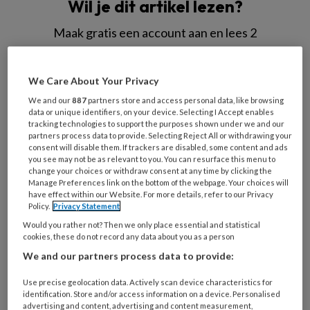
Wil je dit artikel lezen?
Maak gratis een account aan en lees 2
artikelen gratis per maand
We Care About Your Privacy
Al een account of abonnement?
Log dan in
We and our
887
partners store and access personal data, like browsing
data or unique identifiers, on your device. Selecting I Accept enables
Wat
tracking technologies to support the purposes shown under we and our
partners process data to provide. Selecting Reject All or withdrawing your
is
consent will disable them. If trackers are disabled, some content and ads
je
you see may not be as relevant to you. You can resurface this menu to
change your choices or withdraw consent at any time by clicking the
e-
Kies
Manage Preferences link on the bottom of the webpage. Your choices will
mailadres?
je
have effect within our Website. For more details, refer to our Privacy
*
*
Policy.
Privacy Statement
wachtwoord*
*
Would you rather not? Then we only place essential and statistical
Kies
cookies, these do not record any data about you as a person
je
We and our partners process data to provide:
functie
*
Use precise geolocation data. Actively scan device characteristics for
Bij
identification. Store and/or access information on a device. Personalised
welke
advertising and content, advertising and content measurement,