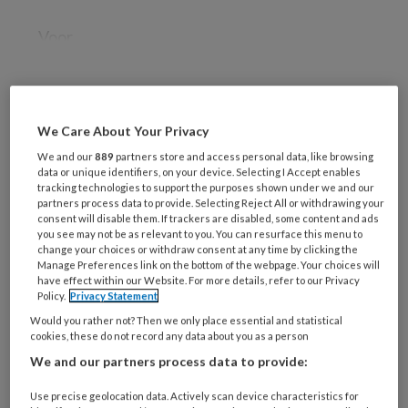
Voor
REGISTREREN
We Care About Your Privacy
We and our
889
partners store and access personal data, like browsing
Wil je dit artikel lezen?
data or unique identifiers, on your device. Selecting I Accept enables
tracking technologies to support the purposes shown under we and our
Maak gratis een account aan en lees 2
partners process data to provide. Selecting Reject All or withdrawing your
consent will disable them. If trackers are disabled, some content and ads
artikelen gratis per maand
you see may not be as relevant to you. You can resurface this menu to
change your choices or withdraw consent at any time by clicking the
Manage Preferences link on the bottom of the webpage. Your choices will
Al een account of abonnement?
Log dan in
have effect within our Website. For more details, refer to our Privacy
Policy.
Privacy Statement
Would you rather not? Then we only place essential and statistical
Wat
cookies, these do not record any data about you as a person
is
We and our partners process data to provide:
je
e-
Kies
Use precise geolocation data. Actively scan device characteristics for