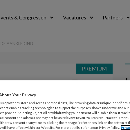
vents & Congressen
Vacatures
Partners
aal
 DE AANKLEDING
PREMIUM
L
Opslaan
Reacties
Delen
0
About Your Privacy
26
 warm!: tips voor
G
887
partners store and access personal data, like browsing data or unique identifiers, 
 Accept enables tracking technologies to support the purposes shown under we and our
z
 to provide. Selecting Reject All or withdrawing your consent will disable them. If track
me content and ads you see may not be as relevant to you. You can resurface this menu
ithdraw consent at any time by clicking the Manage Preferences link on the bottom of 
 will have effect within our Website. For more details, refer to our Privacy Policy.
Priva