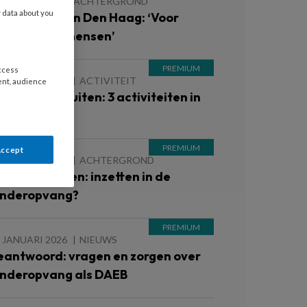
7 MAART 2026
ACHTERGROND
y data about you
so Ferguson in Den Haag: ‘Voor
chte buitenmensen’
access
 JANUARI 2026
ACTIVITEIT
ent, audience
ekker naar buiten: 3 activiteiten in
e natuur
Accept
 JANUARI 2026
ACHTERGROND
ewegend leren: inzetten in de
inderopvang?
 JANUARI 2026
NIEUWS
eantwoord: vragen en zorgen over
inderopvang als DAEB