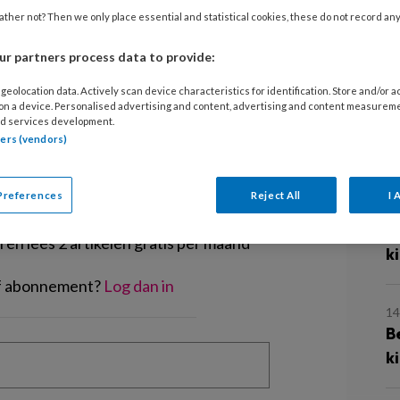
2
 vooral op buiten. Een paar ideeën: -
ther not? Then we only place essential and statistical cookies, these do not record an
B
je. Dat kan heel simpel.
e
r partners process data to provide:
geolocation data. Actively scan device characteristics for identification. Store and/or 
29
 on a device. Personalised advertising and content, advertising and content measurem
d services development.
L
tners (vendors)
d
EGISTREREN
Preferences
Reject All
I 
t artikel lezen?
21
B
en lees 2 artikelen gratis per maand
k
of abonnement?
Log dan in
14
B
k