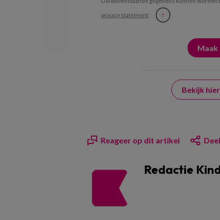
Uw bovenstaande gegevens kunnen worden t
privacy statement
.
?
Bekijk hi
Reageer op dit artikel
Deel
Redactie Kin