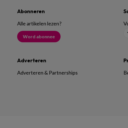
Abonneren
S
Alle artikelen lezen
?
Vo
Word abonnee
Adverteren
P
Adverteren & Partnerships
B