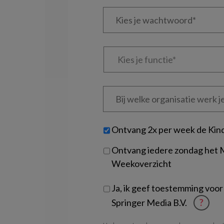
e-
Kies
mailadres?
je
*
*
wachtwoord*
*
Kies
je
functie
*
Bij
welke
organisatie
werk
Untitled
Ontvang 2x per week de Kin
je?
Ontvang iedere zondag het
Weekoverzicht
Ja, ik geef toestemming voor
Springer Media B.V.
?