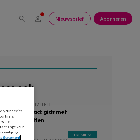
Nieuwsbrief
Abonneren
ees ook
 MEI 2026
ACTIVITEIT
ratis download: gids met
on your device.
 partners
omeractiviteiten
ers are
 to change your
the webpage.
cy Statement