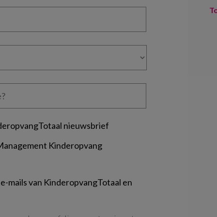
T
deropvangTotaal nieuwsbrief
 Management Kinderopvang
 e-mails van KinderopvangTotaal en