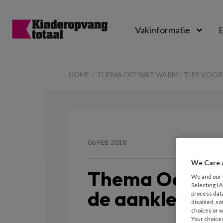
Vakinformatie
E
Kinderopvangtot
HOME
THEMA OEF WAT WARM!: TIPS VOOR
06 FEB 2018
We Care 
Thema Oef wat
We and our
Selecting I
de aankleding
process data
disabled, so
choices or w
Your choices