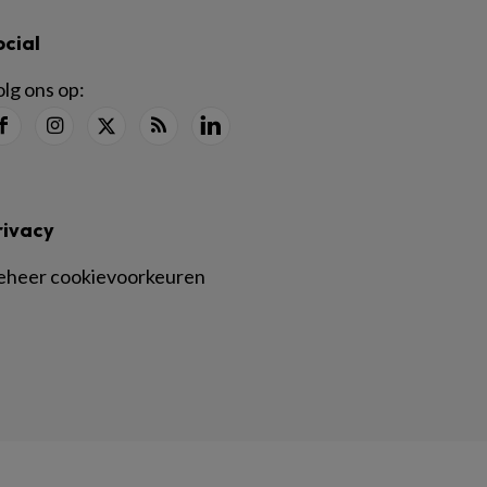
ocial
lg ons op:
rivacy
eheer cookievoorkeuren