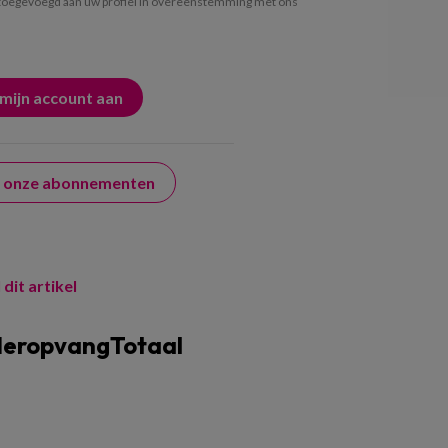
oegevoegd aan uw profiel in overeenstemming met ons
er onze abonnementen
 dit artikel
deropvangTotaal