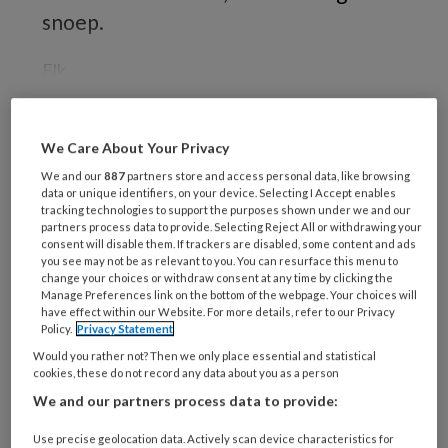
snoep.
Elk
We Care About Your Privacy
REGISTREREN
We and our
887
partners store and access personal data, like browsing
data or unique identifiers, on your device. Selecting I Accept enables
Wil je dit artikel lezen?
tracking technologies to support the purposes shown under we and our
partners process data to provide. Selecting Reject All or withdrawing your
consent will disable them. If trackers are disabled, some content and ads
Maak gratis een account aan en lees 2
you see may not be as relevant to you. You can resurface this menu to
artikelen gratis per maand
change your choices or withdraw consent at any time by clicking the
Manage Preferences link on the bottom of the webpage. Your choices will
have effect within our Website. For more details, refer to our Privacy
Al een account of abonnement?
Log dan in
Policy.
Privacy Statement
Would you rather not? Then we only place essential and statistical
cookies, these do not record any data about you as a person
Wat
We and our partners process data to provide:
is
je
Use precise geolocation data. Actively scan device characteristics for