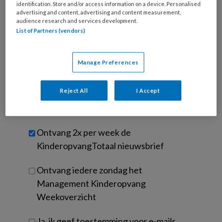
e-
identification. Store and/or access information on a device. Personalised
Kies
advertising and content, advertising and content measurement,
mailadres?
je
audience research and services development.
*
*
wachtwoord*
*
List of Partners (vendors)
Kies
je
Manage Preferences
functie
*
Bij
Reject All
I Accept
welke
organisatie
werk
Untitled
Ontvang 2x per week de
je?
KinderopvangTotaal nieuwsbrief
Ontvang iedere zondag het
Management Kinderopvang
Weekoverzicht
Ja, ik geef toestemming voor e-mails